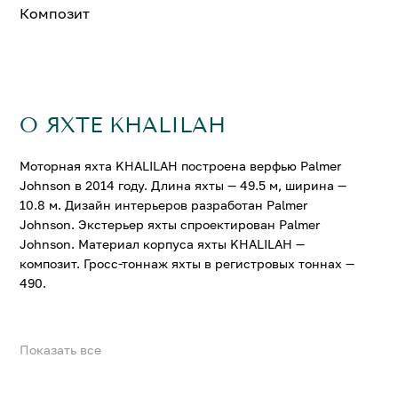
Композит
О ЯХТЕ KHALILAH
Моторная яхта KHALILAH построена верфью Palmer
Johnson в 2014 году. Длина яхты — 49.5 м, ширина —
10.8 м. Дизайн интерьеров разработан Palmer
Johnson. Экстерьер яхты спроектирован Palmer
Johnson. Материал корпуса яхты KHALILAH —
композит. Гросс-тоннаж яхты в регистровых тоннах —
490.
Показать все
На яхте KHALILAH можно разместить до 11 гостей в 5
комфортабельных каютах. Крейсерская скорость
составляет 15 узл., максимальная — 24 узл.