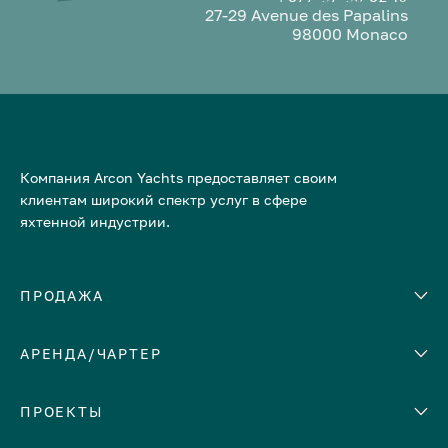
27-29 Avenue des Papalins
98000 Monaco
Компания Arcon Yachts предоставляет своим
клиентам широкий спектр услуг в сфере
яхтенной индустрии.
ПРОДАЖА
АРЕНДА/ЧАРТЕР
Количество кают
Корпус
ЕВРОПА
ПРОЕКТЫ
Адриатическое море