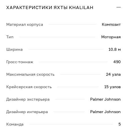
ХАРАКТЕРИСТИКИ ЯХТЫ KHALILAH
Свяжитесь с нами, и мы вышлем больше информации
Материал корпуса
Композит
по яхте KHALILAH, её спецификации и брошюру.
Тип
Моторная
Ширина
10.8 м
Гросс-тоннаж
490
Максимальная скорость
24 узла
Крейсерская скорость
15 узлов
Дизайнер экстерьера
Palmer Johnson
Дизайнер интерьера
Palmer Johnson
Команда
5