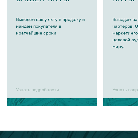
Выведем вашу яхту в продажу и
Выведем ва
найдем покупателя в
чартеров. 
кратчайшие сроки.
маркетинго
целевой ау
миру.
Узнать подробности
Узнать под