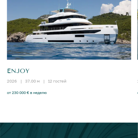
ENJOY
2026
|
37.00 м
|
12 гостей
от 230 000 € в неделю