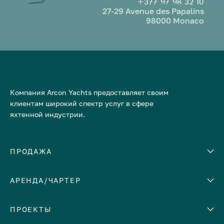
+377 97 98 32 10
27-29 Avenue des Papalins
98000 Monaco
Компания Arcon Yachts предоставляет своим
клиентам широкий спектр услуг в сфере
яхтенной индустрии.
ПРОДАЖА
АРЕНДА/ЧАРТЕР
Количество кают
Корпус
ЕВРОПА
ПРОЕКТЫ
Адриатическое море