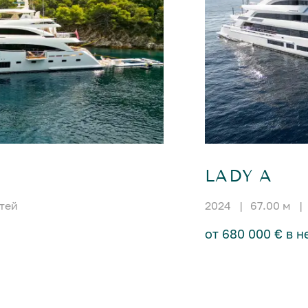
LADY A
стей
2024
|
67.00 м
|
от 680 000 € в 