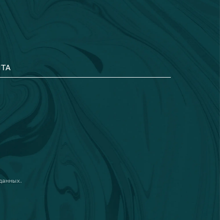
ТА
 данных
.