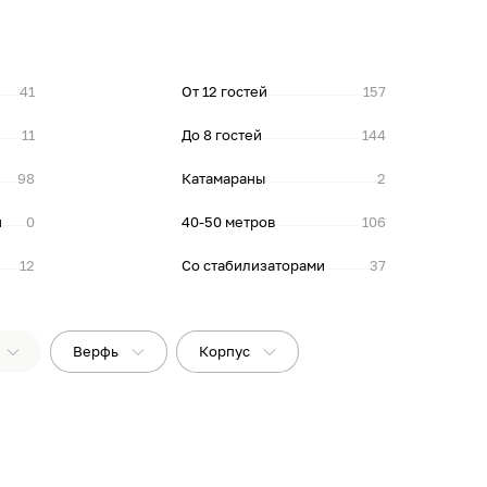
41
От 12 гостей
157
11
До 8 гостей
144
98
Катамараны
2
и
0
40-50 метров
106
12
Со стабилизаторами
37
Верфь
Корпус