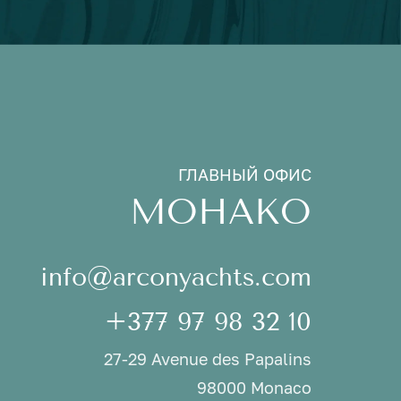
ГЛАВНЫЙ ОФИС
МОНАКО
info@arconyachts.com
+377 97 98 32 10
27-29 Avenue des Papalins
98000 Monaco