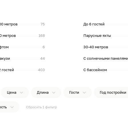
00 метров
75
До 6 гостей
0 метров
168
Парусные яхты
фтом
6
30-40 метров
акузи
44
С солнечными панелям
2 гостей
403
С бассейном
Цена
Длина
Гости
Год постройки
ость
Сбросить
1
фильтр