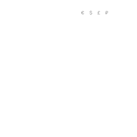
€
$
£
₽