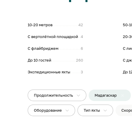
10-20 метров
42
50-1
С вертолётной площадкой
4
20-3
С флайбриджем
6
С ли
До 10 гостей
260
С дж
Экспедиционные яхты
3
До 1
Продолжительность
Мадагаскар
Оборудование
Тип яхты
Скор