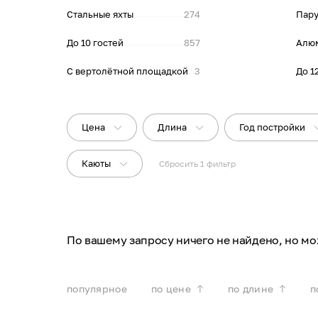
Стальные яхты
274
Пару
До 10 гостей
857
Алю
С вертолётной площадкой
3
До 1
Цена
Длина
Год постройки
Каюты
Сбросить
1
фильтр
По вашему запросу ничего не найдено, но м
популярное
по цене
по длине
п