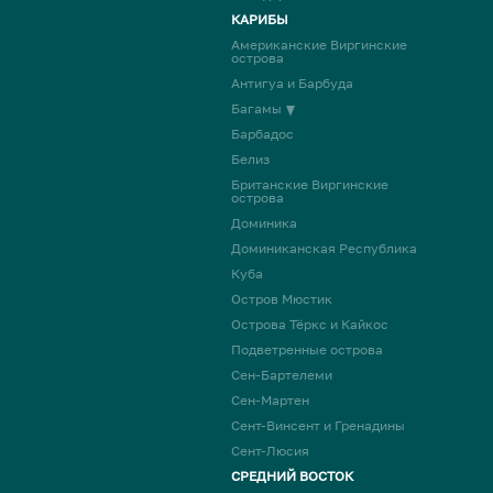
КАРИБЫ
Американские Виргинские
острова
Антигуа и Барбуда
Багамы
Барбадос
Белиз
Британские Виргинские
острова
Доминика
Доминиканская Республика
Куба
Остров Мюстик
Острова Тёркс и Кайкос
Подветренные острова
Сен-Бартелеми
Сен-Мартен
Сент-Винсент и Гренадины
Сент-Люсия
СРЕДНИЙ ВОСТОК