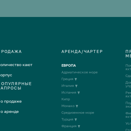
ПРОДАЖА
АРЕНДА/ЧАРТЕР
П
М
оличество кают
ЕВРОПА
По
ях
Адриатическое море
орпус
Сда
Греция
До
ПОПУЛЯРНЫЕ
Италия
уп
ЗАПРОСЫ
Испания
Ре
ях
Кипр
о продаже
По
Монако
эк
о аренде
Средиземное море
Фи
ях
Турция
Ус
Франция
Ст