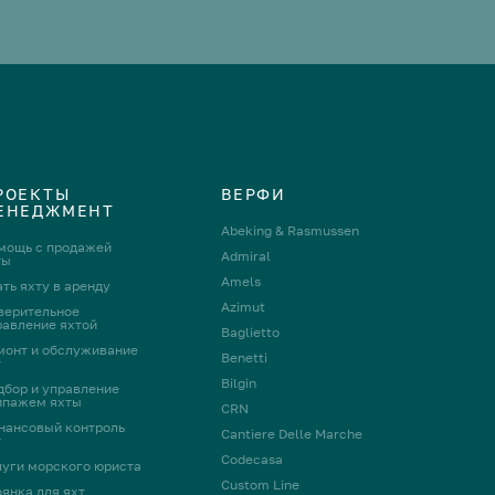
РОЕКТЫ
ВЕРФИ
ЕНЕДЖМЕНТ
Abeking & Rasmussen
мощь с продажей
Admiral
ты
Amels
ть яхту в аренду
Azimut
верительное
равление яхтой
Baglietto
монт и обслуживание
Benetti
т
Bilgin
дбор и управление
ипажем яхты
CRN
нансовый контроль
Cantiere Delle Marche
т
Codecasa
луги морского юриста
Custom Line
оянка для яхт