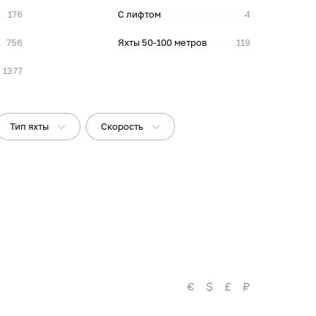
176
С лифтом
4
756
Яхты 50-100 метров
119
1377
Тип яхты
Скорость
€
$
£
₽