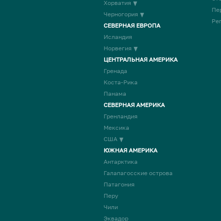
Хорватия
Пе
Черногория
Ре
СЕВЕРНАЯ ЕВРОПА
Исландия
Норвегия
ЦЕНТРАЛЬНАЯ АМЕРИКА
Гренада
Коста-Рика
Панама
СЕВЕРНАЯ АМЕРИКА
Гренландия
Мексика
США
ЮЖНАЯ АМЕРИКА
Антарктика
Галапагосские острова
Патагония
Перу
Чили
Эквадор