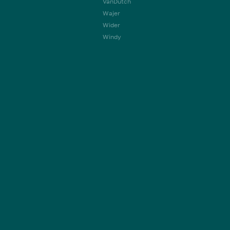
VanDutch
Wajer
Wider
Windy