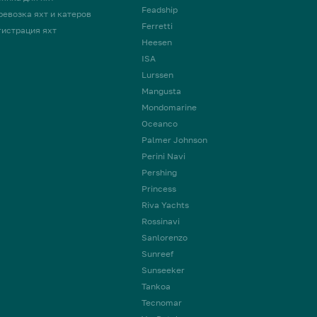
Feadship
ревозка яхт и катеров
Ferretti
гистрация яхт
Heesen
ISA
Lurssen
Mangusta
Mondomarine
Oceanco
Palmer Johnson
Perini Navi
Pershing
Princess
Riva Yachts
Rossinavi
Sanlorenzo
Sunreef
Sunseeker
Tankoa
Tecnomar