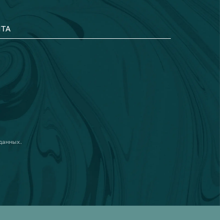
ТА
 данных
.