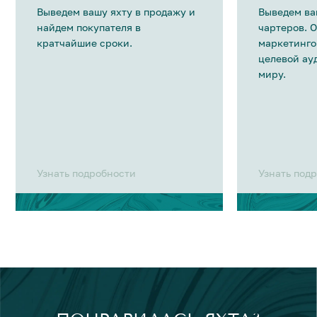
Выведем вашу яхту в продажу и
Выведем ва
найдем покупателя в
чартеров. 
кратчайшие сроки.
маркетинго
целевой ау
миру.
Узнать подробности
Узнать под