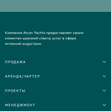
Компания Arcon Yachts предоставляет своим
клиентам широкий спектр услуг в сфере
яхтенной индустрии.
ПРОДАЖА
АРЕНДА/ЧАРТЕР
Количество кают
Корпус
ЕВРОПА
ПРОЕКТЫ
Адриатическое море
МЕНЕДЖМЕНТ
Греция