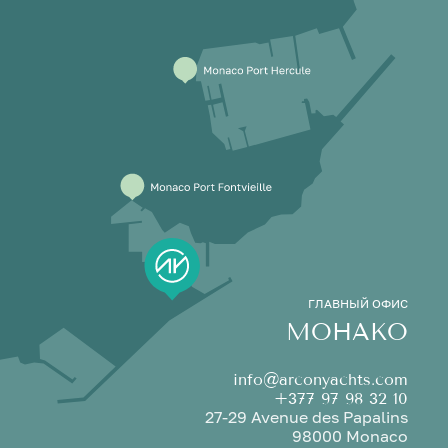
ГЛАВНЫЙ ОФИС
МОНАКО
info@arconyachts.com
+377 97 98 32 10
27-29 Avenue des Papalins
98000 Monaco