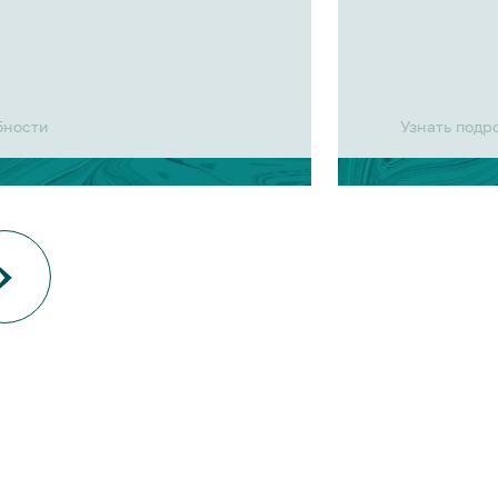
бности
Узнать подр