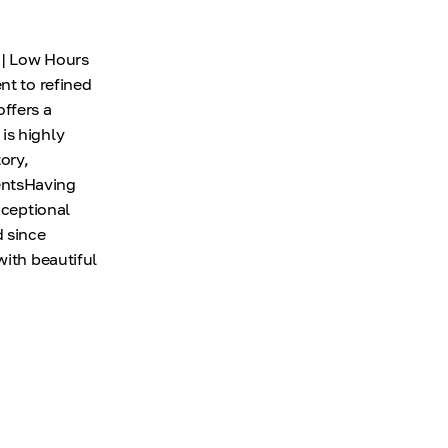
 | Low Hours
nt to refined
ffers a
is highly
ory,
entsHaving
xceptional
d since
with beautiful