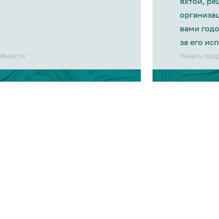
яхтой, р
организа
вами год
за его ис
обности
Узнать под