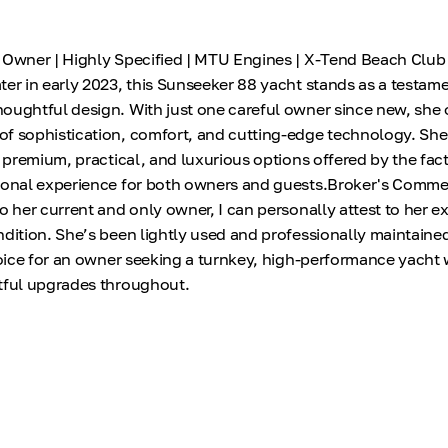
 Owner | Highly Specified | MTU Engines | X-Tend Beach Club
ter in early 2023, this Sunseeker 88 yacht stands as a testame
oughtful design. With just one careful owner since new, she o
f sophistication, comfort, and cutting-edge technology. She 
e premium, practical, and luxurious options offered by the fact
tional experience for both owners and guests.Broker's Comm
o her current and only owner, I can personally attest to her e
ndition. She’s been lightly used and professionally maintaine
choice for an owner seeking a turnkey, high-performance yacht 
tful upgrades throughout.