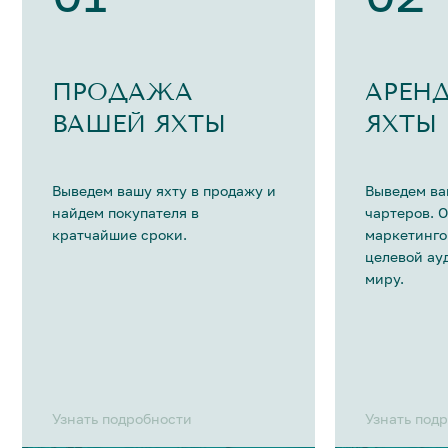
ПРОДАЖА
АРЕН
ВАШЕЙ ЯХТЫ
ЯХТЫ
Выведем вашу яхту в продажу и
Выведем ва
найдем покупателя в
чартеров. 
кратчайшие сроки.
маркетинго
целевой ау
миру.
Узнать подробности
Узнать под