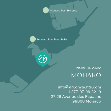
ГЛАВНЫЙ ОФИС
МОНАКО
info@arconyachts.com
+377 97 98 32 10
27-29 Avenue des Papalins
98000 Monaco