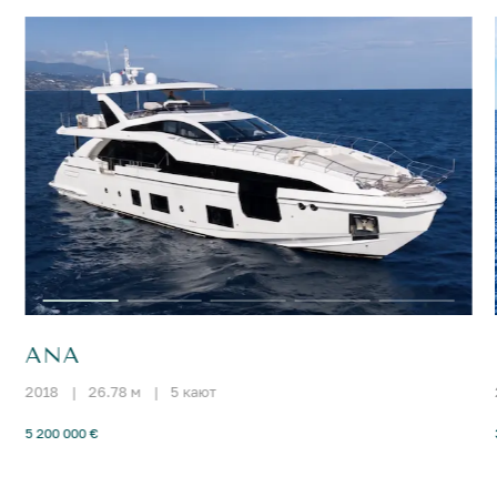
ANA
2018
|
26.78 м
|
5 кают
5 200 000 €