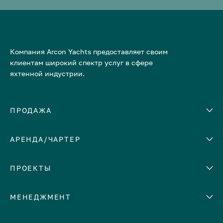
Компания Arcon Yachts предоставляет своим
клиентам широкий спектр услуг в сфере
яхтенной индустрии.
ПРОДАЖА
АРЕНДА/ЧАРТЕР
Количество кают
Корпус
ЕВРОПА
ПРОЕКТЫ
Адриатическое море
МЕНЕДЖМЕНТ
Греция
Италия