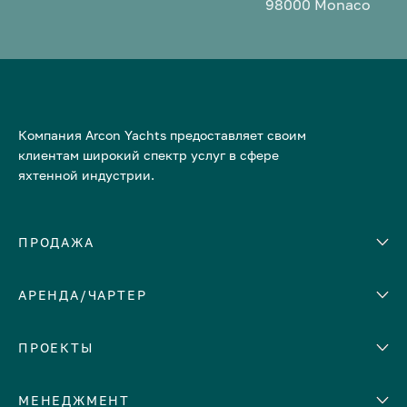
98000 Monaco
Компания Arcon Yachts предоставляет своим
клиентам широкий спектр услуг в сфере
яхтенной индустрии.
ПРОДАЖА
АРЕНДА/ЧАРТЕР
Количество кают
Корпус
ЕВРОПА
ПРОЕКТЫ
Адриатическое море
МЕНЕДЖМЕНТ
Греция