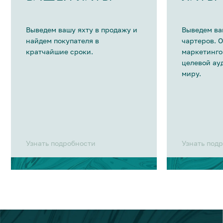
Выведем вашу яхту в продажу и
Выведем ва
найдем покупателя в
чартеров. 
кратчайшие сроки.
маркетинго
целевой ау
миру.
Узнать подробности
Узнать под