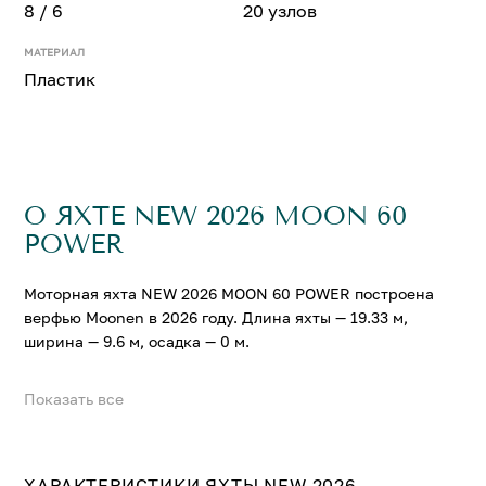
8 / 6
20 узлов
МАТЕРИАЛ
Пластик
О ЯХТЕ NEW 2026 MOON 60
POWER
Моторная яхта NEW 2026 MOON 60 POWER построена
верфью Moonen в 2026 году. Длина яхты — 19.33 м,
ширина — 9.6 м, осадка — 0 м.
Показать все
На яхте NEW 2026 MOON 60 POWER можно разместить
до 8 гостей в 6 комфортабельных каютах.
Крейсерская скорость составляет 12 узл.,
максимальная — 20 узл.
ХАРАКТЕРИСТИКИ ЯХТЫ NEW 2026