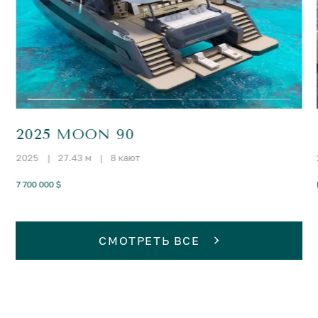
2025 MOON 90
2025
|
27.43 м
|
8 кают
7 700 000 $
СМОТРЕТЬ ВСЕ