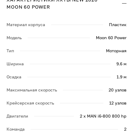
MOON 60 POWER
Свяжитесь с нами, и мы вышлем больше информации
по яхте NEW 2026 MOON 60 POWER, её спецификации
и брошюру.
Материал корпуса
Пластик
Модель
Moon 60 Power
Тип
Моторная
Ширина
9.6 м
Осадка
1.9 м
Максимальная скорость
20 узлов
Крейсерская скорость
12 узлов
Двигатели
2 x MAN i6-800 800 hp
Команда
2