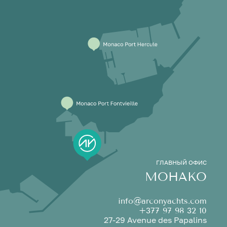
ГЛАВНЫЙ ОФИС
МОНАКО
info@arconyachts.com
+377 97 98 32 10
27-29 Avenue des Papalins