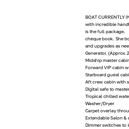
BOAT CURRENTLY IN T
with incredible hand
is the full package
cheque book. She bo
and upgrades as nee
Generator. (Appro
Midship master cabi
Forward VIP cabin wi
Starboard guest cabi
Aft crew cabin with s
Digital safe to maste
Tropical chilled wat
Washer/Dryer
Carpet overlay throu
Extendable Salon & d
Dimmer switches to i