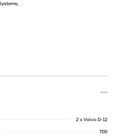
 Systems,
2 x Volvo D-12
700