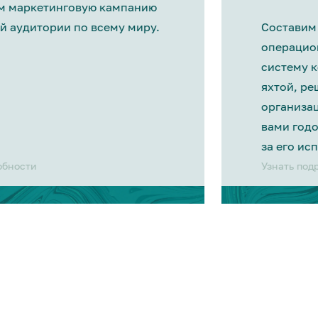
м маркетинговую кампанию
й аудитории по всему миру.
Составим
операцио
систему 
яхтой, р
организа
вами год
за его ис
обности
Узнать под