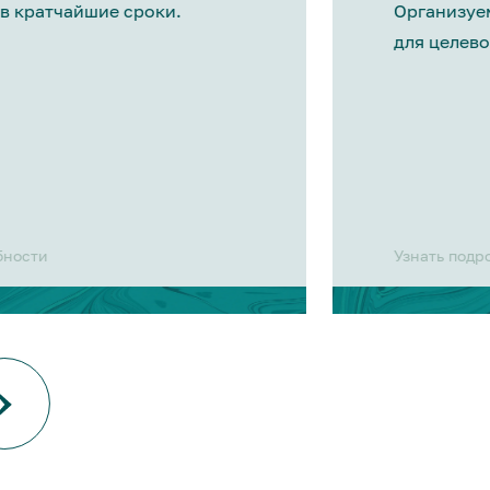
в кратчайшие сроки.
Организуе
для целево
бности
Узнать подр