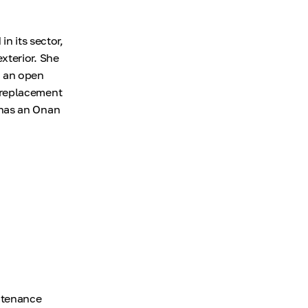
 its sector,
xterior. She
h an open
 replacement
 has an Onan
intenance