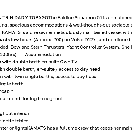
RINIDAD Y TOBAGOThe Fairline Squadron 55 is unmatched in
ling, spacious accommodations & well-thought-out sociable e
. KAMATS is a one owner meticulously maintained vessel wit
asts low hours (Approx. 700) on Volvo D12’s, and continued
ded. Bow and Stern Thrusters, Yacht Controller System. She
x.2100hrs) Accommodation
n with double berth en-suite Own TV
th double berth, en-suite / access to day head
n with twin single berths, access to day head
ingle berth
r cabin
er air conditioning throughout
ghout interior
inette tables
nterior lightsKAMATS has a full time crew that keeps her ma