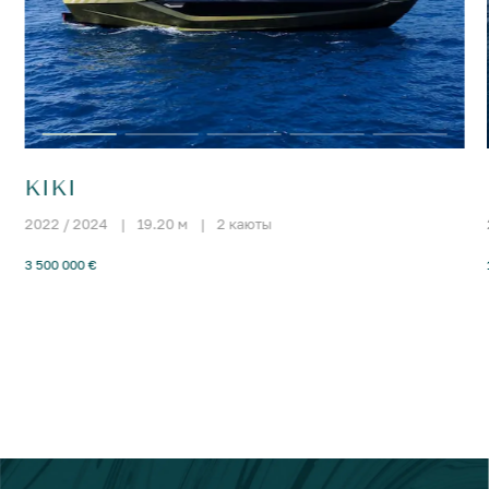
KIKI
2022 / 2024
|
19.20 м
|
2 каюты
3 500 000 €