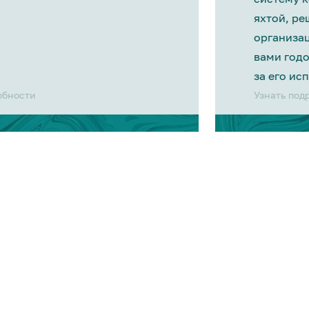
яхтой, р
организа
вами год
за его ис
обности
Узнать под