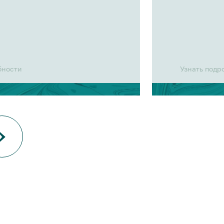
бности
Узнать подр