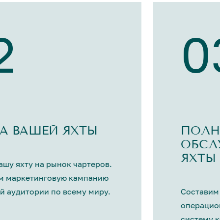
2
0
А ВАШЕЙ ЯХТЫ
ПОЛН
ОБСЛ
ЯХТЫ
шу яхту на рынок чартеров.
м маркетинговую кампанию
й аудитории по всему миру.
Составим
операцио
систему 