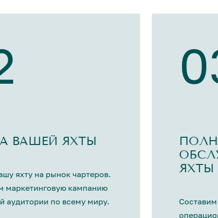
2
0
А ВАШЕЙ ЯХТЫ
ПОЛН
ОБСЛ
ЯХТЫ
шу яхту на рынок чартеров.
м маркетинговую кампанию
й аудитории по всему миру.
Составим
операцио