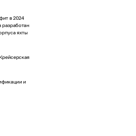
фит в 2024
ов разработан
корпуса яхты
 Крейсерская
цификации и