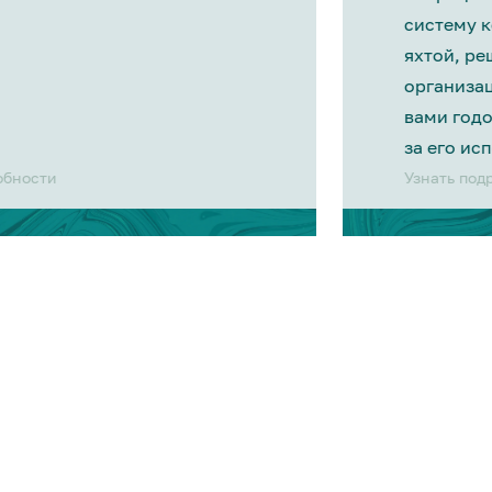
систему 
яхтой, р
организа
вами год
за его ис
обности
Узнать под