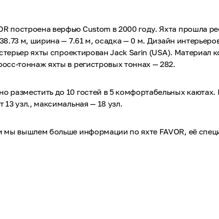
R построена верфью Custom в 2000 году. Яхта прошла ре
38.73 м, ширина — 7.61 м, осадка — 0 м. Дизайн интерьер
Экстерьер яхты спроектирован Jack Sarin (USA). Материал 
росс-тоннаж яхты в регистровых тоннах — 282.
о разместить до 10 гостей в 5 комфортабельных каютах.
 13 узл., максимальная — 18 узл.
 и мы вышлем больше информации по яхте FAVOR, её спе