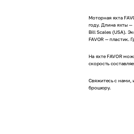
Моторная яхта FAVO
году. Длина яхты — 
Bill Scales (USA). 
FAVOR — пластик. Г
На яхте FAVOR можн
скорость составляет
Свяжитесь с нами,
брошюру.