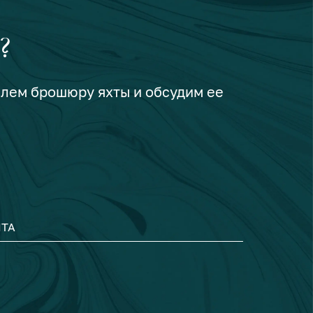
?
шлем брошюру яхты и обсудим ее
ТА