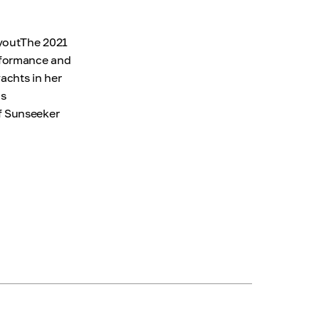
ayoutThe 2021
rformance and
achts in her
us
f Sunseeker