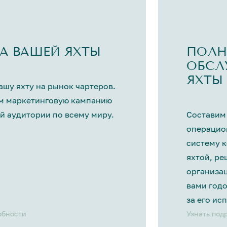
А ВАШЕЙ ЯХТЫ
ПОЛН
ОБСЛ
ЯХТЫ
шу яхту на рынок чартеров.
м маркетинговую кампанию
й аудитории по всему миру.
Составим
операцио
систему 
яхтой, р
организа
вами год
за его ис
обности
Узнать под