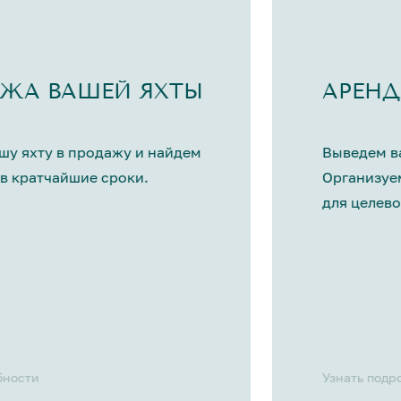
ЖА ВАШЕЙ ЯХТЫ
АРЕНД
шу яхту в продажу и найдем
Выведем ва
в кратчайшие сроки.
Организуе
для целево
бности
Узнать подр