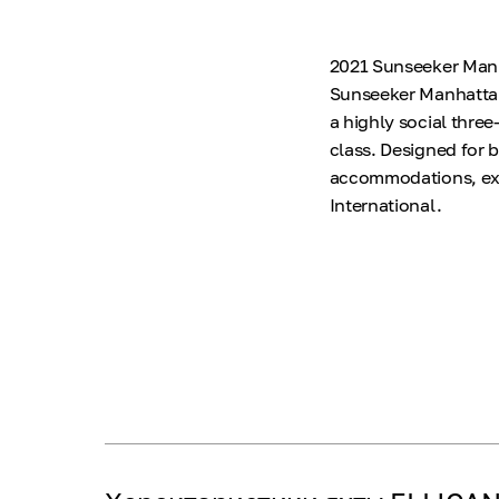
2021 Sunseeker Manh
Sunseeker Manhattan
a highly social three
class. Designed for 
accommodations, exp
International.