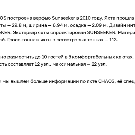
S построена верфью Sunseeker в 2010 году. Яхта прошла
ты — 29.8 м, ширина — 6.94 м, осадка — 2.09 м. Дизайн и
KER. Экстерьер яхты спроектирован SUNSEEKER. Матери
й. Гросс-тоннаж яхты в регистровых тоннах — 113.
о разместить до 10 гостей в 5 комфортабельных каютах.
ть составляет 12 узл., максимальная — 22 узл.
 и мы вышлем больше информации по яхте CHAOS, её спе