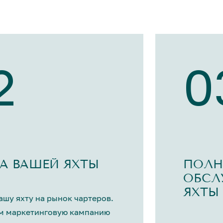
2
0
А ВАШЕЙ ЯХТЫ
ПОЛН
ОБСЛ
ЯХТЫ
шу яхту на рынок чартеров.
м маркетинговую кампанию