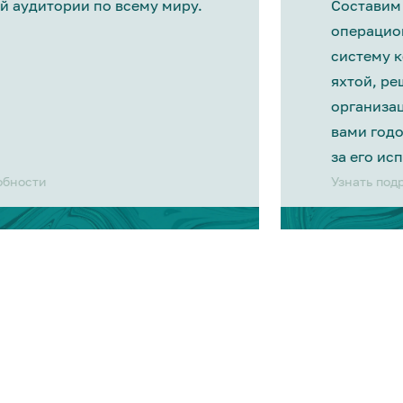
й аудитории по всему миру.
Составим
операцио
систему 
яхтой, р
организа
вами год
за его ис
обности
Узнать под