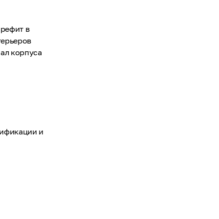
 рефит в
нтерьеров
ал корпуса
цификации и