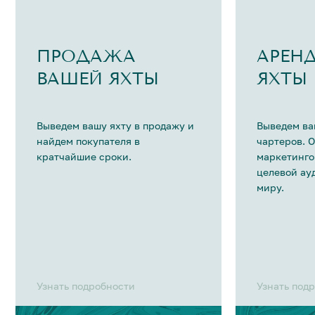
ПРОДАЖА
АРЕН
ВАШЕЙ ЯХТЫ
ЯХТЫ
Выведем вашу яхту в продажу и
Выведем ва
найдем покупателя в
чартеров. 
кратчайшие сроки.
маркетинго
целевой ау
миру.
Узнать подробности
Узнать под