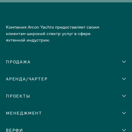
Компания Arcon Yachts предоставляет своим
клиентам широкий спектр услуг в сфере
яхтенной индустрии.
ПРОДАЖА
АРЕНДА/ЧАРТЕР
Количество кают
Корпус
ЕВРОПА
ПРОЕКТЫ
Адриатическое море
МЕНЕДЖМЕНТ
Греция
Италия
Помощь с продажей яхты
ВЕРФИ
Испания