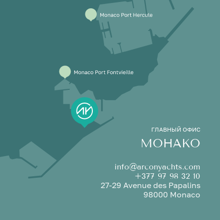
ГЛАВНЫЙ ОФИС
МОНАКО
info@arconyachts.com
+377 97 98 32 10
27-29 Avenue des Papalins
98000 Monaco