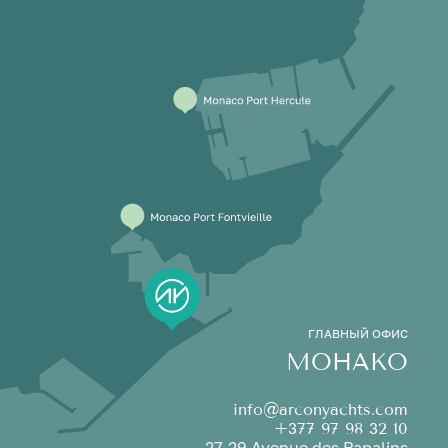
ГЛАВНЫЙ ОФИС
МОНАКО
info@arconyachts.com
+377 97 98 32 10
27-29 Avenue des Papalins