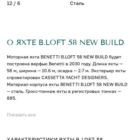
12 / 6
Сталь
О ЯХТЕ B.LOFT 58 NEW BUILD
Моторная яхта BENETTI B.LOFT 58 NEW BUILD будет
построена верфью Benetti в 2030 году. Длина яхты —
58 м, ширина — 10.6 м, осадка — 2.7 м. Экстерьер яхты
спроектирован CASSETTA YACHT DESIGNERS.
Материал корпуса яхты BENETTI B.LOFT 58 NEW BUILD
— сталь. Гросс-тоннаж яхты в регистровых тоннах —
885.
Показать все
На яхте BENETTI B.LOFT 58 NEW BUILD можно
разместить до 12 гостей в 6 комфортабельных каютах.
Свяжитесь с нами, и мы вышлем больше информации
ХАРАКТЕРИСТИКИ ЯХТЫ B.LOFT 58