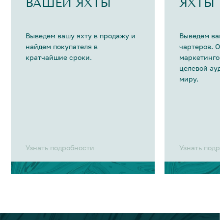
ВАШЕЙ ЯХТЫ
ЯХТЫ
Выведем вашу яхту в продажу и
Выведем ва
найдем покупателя в
чартеров. 
кратчайшие сроки.
маркетинго
целевой ау
миру.
Узнать подробности
Узнать под