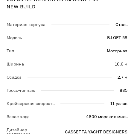
по яхте BENETTI B.LOFT 58 NEW BUILD, её
NEW BUILD
спецификации и брошюру.
Материал корпуса
Сталь
Модель
B.LOFT 58
Тип
Моторная
Ширина
10.6 м
Осадка
2.7 м
Гросс-тоннаж
885
Крейсерская скорость
11 узлов
Запас хода
4800 морских миль
Дизайнер
CASSETTA YACHT DESIGNERS
экстерьера