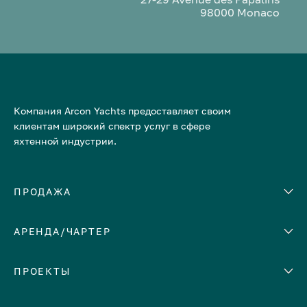
98000 Monaco
Компания Arcon Yachts предоставляет своим
клиентам широкий спектр услуг в сфере
яхтенной индустрии.
ПРОДАЖА
АРЕНДА/ЧАРТЕР
Количество кают
Корпус
ЕВРОПА
ПРОЕКТЫ
Адриатическое море