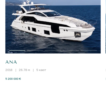
ANA
2018
|
26.78 м
|
5 кают
5 200 000 €