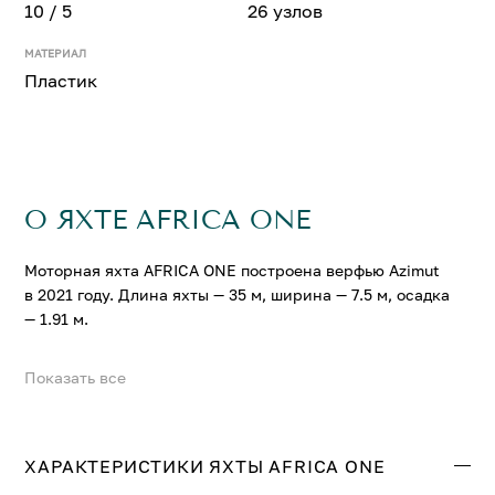
10 / 5
26 узлов
МАТЕРИАЛ
Пластик
О ЯХТЕ AFRICA ONE
Моторная яхта AFRICA ONE построена верфью Azimut
в 2021 году. Длина яхты — 35 м, ширина — 7.5 м, осадка
— 1.91 м.
Показать все
На яхте AFRICA ONE можно разместить до 10 гостей в
5 комфортабельных каютах. Крейсерская скорость
составляет 21 узл., максимальная — 26 узл.
ХАРАКТЕРИСТИКИ ЯХТЫ AFRICA ONE
Свяжитесь с нами, и мы вышлем больше информации