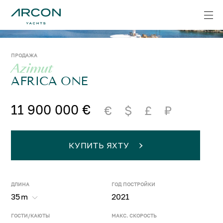
ПРОДАЖА
Azimut
AFRICA ONE
11 900 000 €
€
$
£
₽
КУПИТЬ ЯХТУ
ДЛИНА
ГОД ПОСТРОЙКИ
35
m
2021
ГОСТИ/КАЮТЫ
МАКС. СКОРОСТЬ