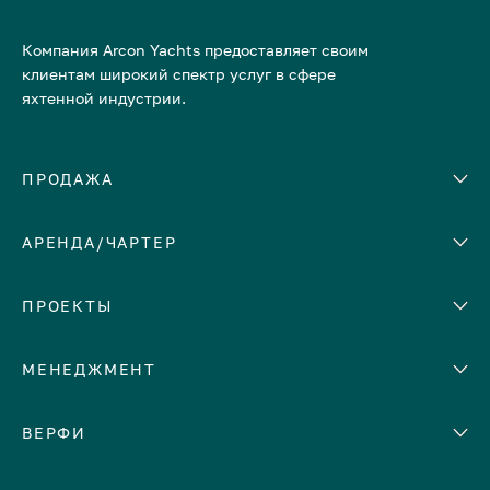
Компания Arcon Yachts предоставляет своим
клиентам широкий спектр услуг в сфере
яхтенной индустрии.
ПРОДАЖА
АРЕНДА/ЧАРТЕР
Количество кают
Корпус
ЕВРОПА
ПРОЕКТЫ
Адриатическое море
МЕНЕДЖМЕНТ
Греция
Италия
Помощь с продажей яхты
ВЕРФИ
Испания
Сдать яхту в аренду
Кипр