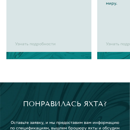
миру.
Узнать подробности
Узнать под
ПОНРАВИЛАСЬ ЯХТА?
Оставьте заявку, и мы предоставим вам информацию
по спецификациям, вышлем брошюру яхты и обсудим