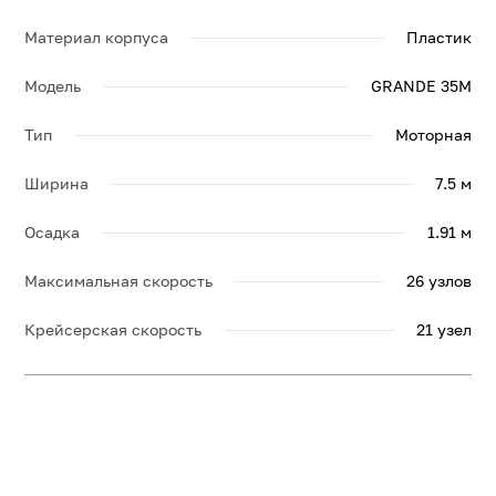
по яхте AFRICA ONE, её спецификации и брошюру.
Материал корпуса
Пластик
Модель
GRANDE 35M
Тип
Моторная
Ширина
7.5 м
Осадка
1.91 м
Максимальная скорость
26 узлов
Крейсерская скорость
21 узел