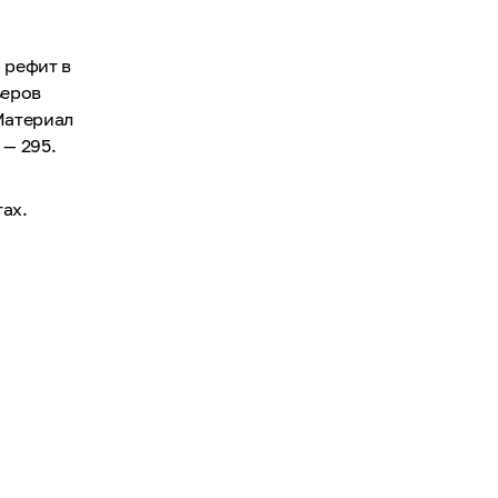
 рефит в
ьеров
 Материал
 — 295.
ах.