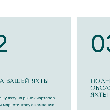
2
0
А ВАШЕЙ ЯХТЫ
ПОЛН
ОБСЛ
ЯХТЫ
шу яхту на рынок чартеров.
м маркетинговую кампанию