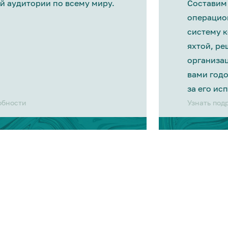
й аудитории по всему миру.
Составим
операцио
систему 
яхтой, р
организа
вами год
за его ис
обности
Узнать под