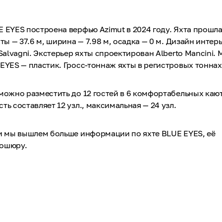
 EYES построена верфью Azimut в 2024 году. Яхта прошла
ты — 37.6 м, ширина — 7.98 м, осадка — 0 м. Дизайн интер
 Salvagni. Экстерьер яхты спроектирован Alberto Mancini.
EYES — пластик. Гросс-тоннаж яхты в регистровых тоннах
можно разместить до 12 гостей в 6 комфортабельных кают
ть составляет 12 узл., максимальная — 24 узл.
 и мы вышлем больше информации по яхте BLUE EYES, её
рошюру.