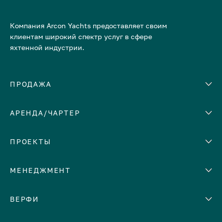
Компания Arcon Yachts предоставляет своим
клиентам широкий спектр услуг в сфере
яхтенной индустрии.
ПРОДАЖА
АРЕНДА/ЧАРТЕР
Количество кают
Корпус
ЕВРОПА
ПРОЕКТЫ
Адриатическое море
МЕНЕДЖМЕНТ
Греция
Италия
Помощь с продажей яхты
ВЕРФИ
Испания
Сдать яхту в аренду
Кипр