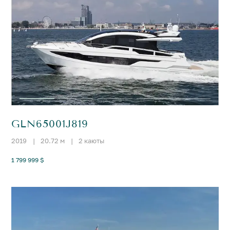
GLN65001J819
2019
|
20.72 м
|
2 каюты
1 799 999 $