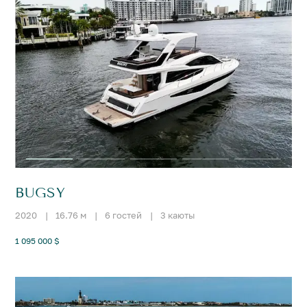
BUGSY
2020
|
16.76 м
|
6 гостей
|
3 каюты
1 095 000 $