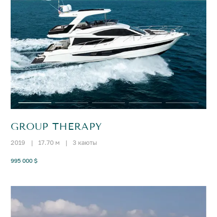
GROUP THERAPY
2019
|
17.70 м
|
3 каюты
995 000 $