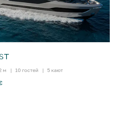
AST
2 м
|
10 гостей
|
5 кают
€