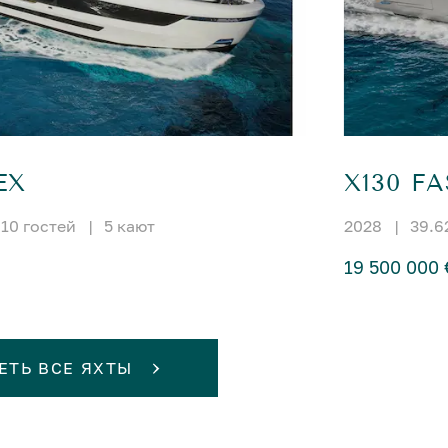
EX
X130 F
10 гостей
|
5 кают
2028
|
39.6
19 500 000 
ЕТЬ ВСЕ ЯХТЫ