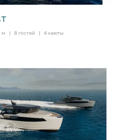
ST
3 м
|
8 гостей
|
4 каюты