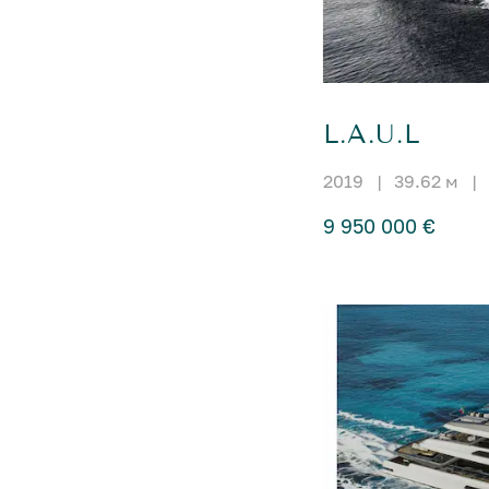
L.A.U.L
2019
|
39.62 м
|
9 950 000 €