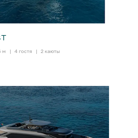
ST
6 м
|
4 гостя
|
2 каюты