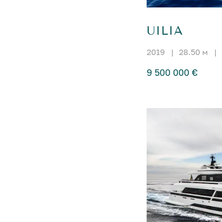
UILIA
2019
|
28.50 м
|
9 500 000 €