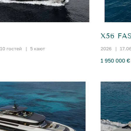
X56 FA
10 гостей
|
5 кают
2026
|
17.0
1 950 000 €