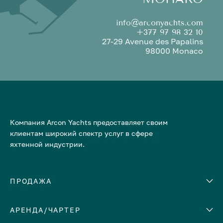
info@arconyachts.com
+377 97 98 32 10
27-29 Avenue des Papalins
98000 Monaco
Компания Arcon Yachts предоставляет своим
клиентам широкий спектр услуг в сфере
яхтенной индустрии.
ПРОДАЖА
АРЕНДА/ЧАРТЕР
Количество кают
Корпус