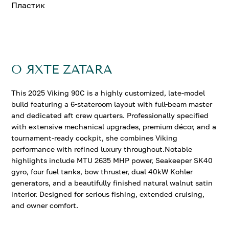
Пластик
О ЯХТЕ ZATARA
This 2025 Viking 90C is a highly customized, late-model
build featuring a 6-stateroom layout with full-beam master
and dedicated aft crew quarters. Professionally specified
with extensive mechanical upgrades, premium décor, and a
tournament-ready cockpit, she combines Viking
performance with refined luxury throughout.Notable
highlights include MTU 2635 MHP power, Seakeeper SK40
gyro, four fuel tanks, bow thruster, dual 40kW Kohler
generators, and a beautifully finished natural walnut satin
interior. Designed for serious fishing, extended cruising,
and owner comfort.