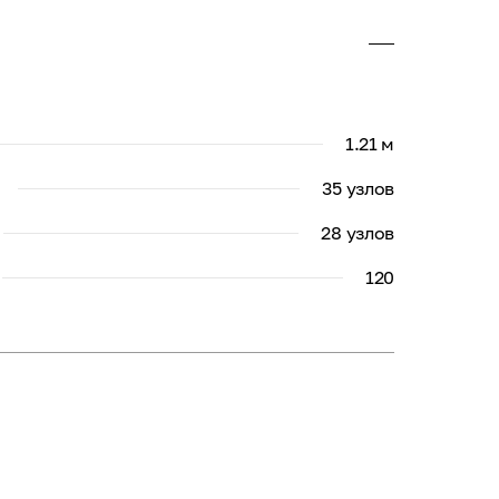
1.21 м
35 узлов
28 узлов
120