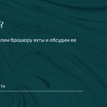
?
шлем брошюру яхты и обсудим ее
ТА