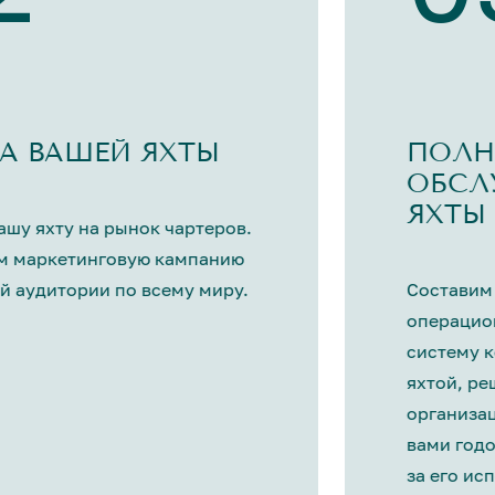
А ВАШЕЙ ЯХТЫ
ПОЛН
ОБСЛ
ЯХТЫ
шу яхту на рынок чартеров.
м маркетинговую кампанию
й аудитории по всему миру.
Составим
операцио
систему 
яхтой, р
организа
вами год
за его ис