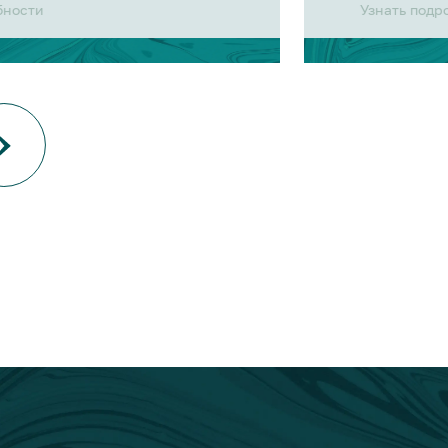
бности
Узнать подр