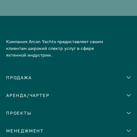
Компания Arcon Yachts предоставляет своим
клиентам широкий спектр услуг в сфере
яхтенной индустрии.
ПРОДАЖА
АРЕНДА/ЧАРТЕР
Количество кают
Корпус
ЕВРОПА
ПРОЕКТЫ
Адриатическое море
МЕНЕДЖМЕНТ
Греция