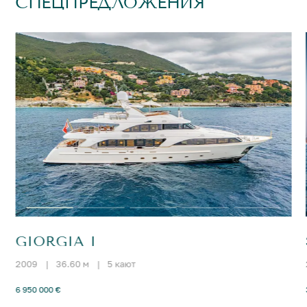
СПЕЦПРЕДЛОЖЕНИЯ
GIORGIA I
2009
|
36.60 м
|
5 кают
6 950 000 €