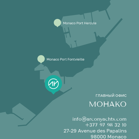
ГЛАВНЫЙ ОФИС
МОНАКО
info@arconyachts.com
+377 97 98 32 10
27-29 Avenue des Papalins
98000 Monaco