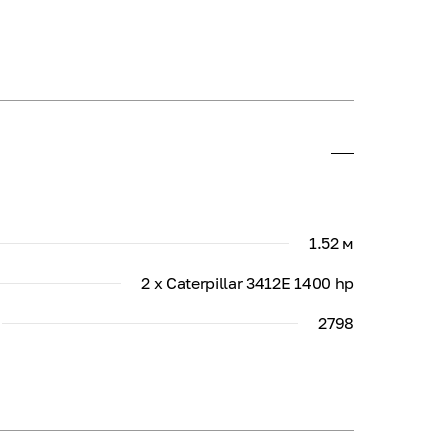
1.52 м
2 x Caterpillar 3412E 1400 hp
2798