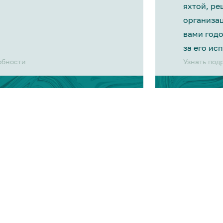
яхтой, р
организа
вами год
за его ис
обности
Узнать под