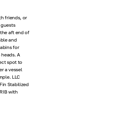
h friends, or
 guests
the aft end of
able and
abins for
 heads. A
ect spot to
er a vessel
ample. LLC
Fin Stabilized
RIB with