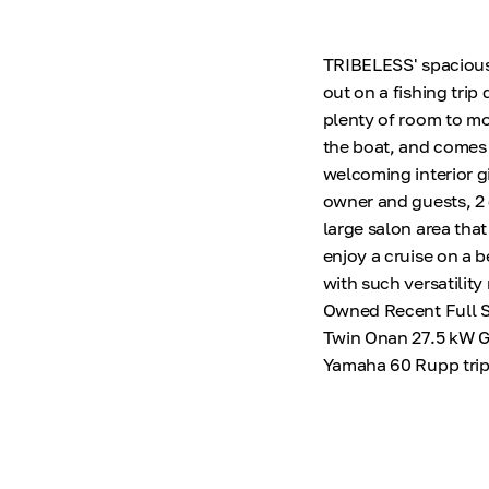
TRIBELESS' spacious l
out on a fishing tri
plenty of room to mov
the boat, and comes 
welcoming interior gi
owner and guests, 2
large salon area that
enjoy a cruise on a be
with such versatility
Owned Recent Full Se
Twin Onan 27.5 kW G
Yamaha 60 Rupp trip