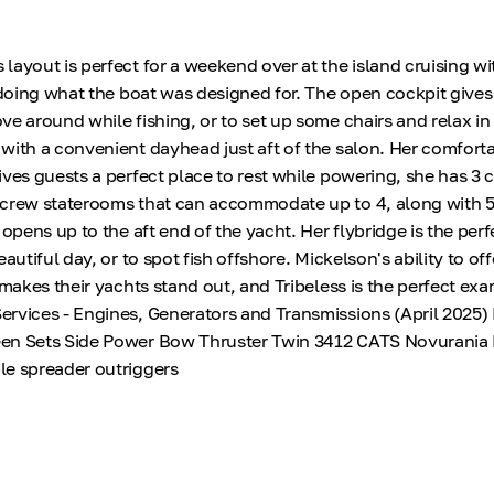
ayout is perfect for a weekend over at the island cruising wit
p doing what the boat was designed for. The open cockpit gives
e around while fishing, or to set up some chairs and relax in 
with a convenient dayhead just aft of the salon. Her comfort
ves guests a perfect place to rest while powering, she has 3 c
 crew staterooms that can accommodate up to 4, along with 5
 opens up to the aft end of the yacht. Her flybridge is the perf
autiful day, or to spot fish offshore. Mickelson's ability to off
 makes their yachts stand out, and Tribeless is the perfect ex
rvices - Engines, Generators and Transmissions (April 2025) 
en Sets Side Power Bow Thruster Twin 3412 CATS Novurania 
le spreader outriggers