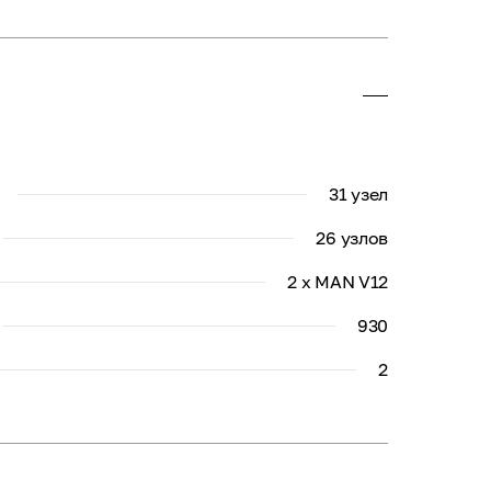
31 узел
26 узлов
2 x MAN V12
930
2