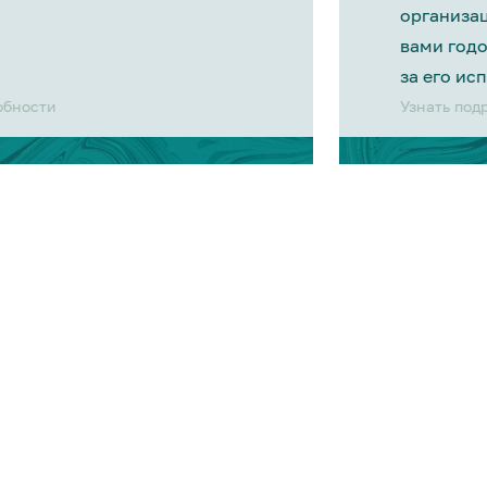
организа
вами год
за его ис
обности
Узнать под