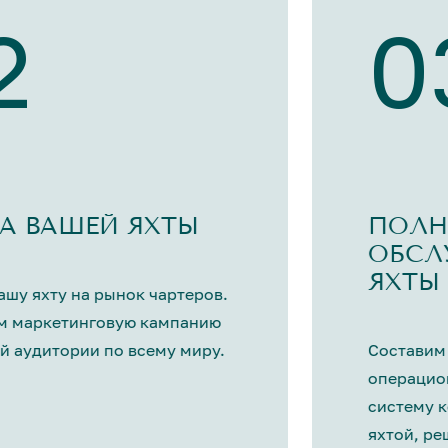
2
0
А ВАШЕЙ ЯХТЫ
ПОЛН
ОБСЛ
ЯХТЫ
шу яхту на рынок чартеров.
м маркетинговую кампанию
й аудитории по всему миру.
Составим
операцио
систему 
яхтой, р