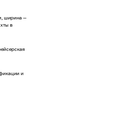
м, ширина —
яхты в
рейсерская
ификации и