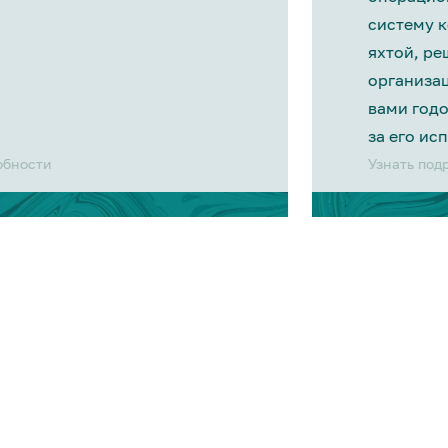
систему 
яхтой, р
организа
вами год
за его ис
обности
Узнать под