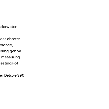
underwater
ness charter
tenance,
urling genoa
 measuring
HeatingHot
er Deluxe 390