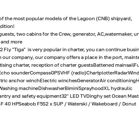
of the most popular models of the Lagoon (CNB) shipyard,
dition!
 guests, two cabins for the Crew, generator, AC,watermaker, 
F and more
Fly "Tiga" is very popular in charter, you can continue busi
th our company, our company offers a place in the port, main
ising charter, reception of charter guestsBattened mainsailF
)Echo sounderCompassGPSVHF (radio)ChartplotterRadarWind
tric anchor winchElectric winchesGeneratorAir conditioning
tsWashing machineDishwasherBiminiSprayhoodXL hydraulic
ntry and safety equipment32″ LED TVDinghy set Ocean Mast
BF 40 HPSeabob F5S2 x SUP / Waterski / Wakeboard / Donut