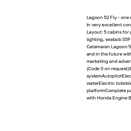
Lagoon 52 Fly - one 
in very excellent con
Layout: 5 cabins for
lighting, seabob S5
Catamaran Lagoon 52 
and in the future wi
marketing and advert
(Code 0 on request
systemAutopilotElec
waterElectric toile
platformComplete pa
with Honda Engine 