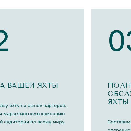
2
0
А ВАШЕЙ ЯХТЫ
ПОЛН
ОБСЛ
ЯХТЫ
шу яхту на рынок чартеров.
м маркетинговую кампанию
й аудитории по всему миру.
Составим
операцио