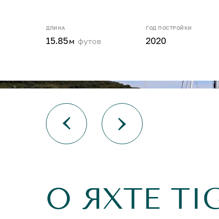
ДЛИНА
ГОД ПОСТРОЙКИ
15.85
2020
м
футов
О ЯХТЕ TI