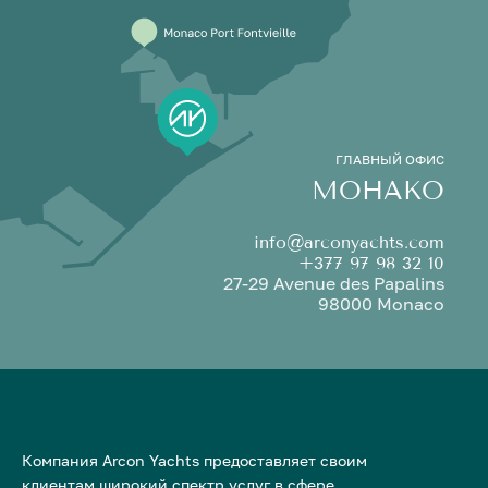
ГЛАВНЫЙ ОФИС
МОНАКО
info@arconyachts.com
+377 97 98 32 10
27-29 Avenue des Papalins
98000 Monaco
Компания Arcon Yachts предоставляет своим
клиентам широкий спектр услуг в сфере