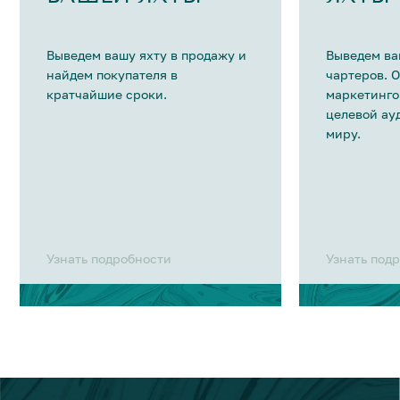
Выведем вашу яхту в продажу и
Выведем ва
найдем покупателя в
чартеров. 
кратчайшие сроки.
маркетинго
целевой ау
миру.
Узнать подробности
Узнать под