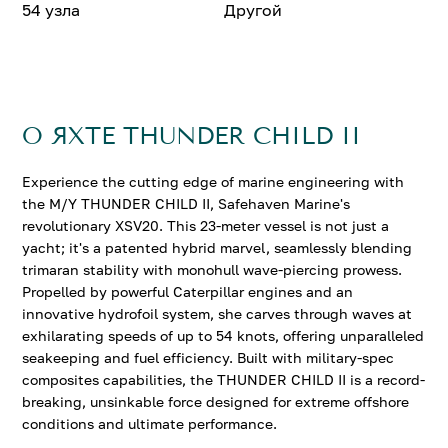
54 узла
Другой
О ЯХТЕ THUNDER CHILD II
Experience the cutting edge of marine engineering with
the M/Y THUNDER CHILD II, Safehaven Marine's
revolutionary XSV20. This 23-meter vessel is not just a
yacht; it's a patented hybrid marvel, seamlessly blending
trimaran stability with monohull wave-piercing prowess.
Propelled by powerful Caterpillar engines and an
innovative hydrofoil system, she carves through waves at
exhilarating speeds of up to 54 knots, offering unparalleled
seakeeping and fuel efficiency. Built with military-spec
composites capabilities, the THUNDER CHILD II is a record-
breaking, unsinkable force designed for extreme offshore
conditions and ultimate performance.