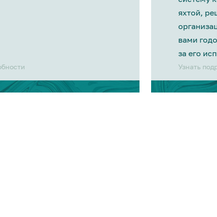
яхтой, р
организа
вами год
за его ис
обности
Узнать под