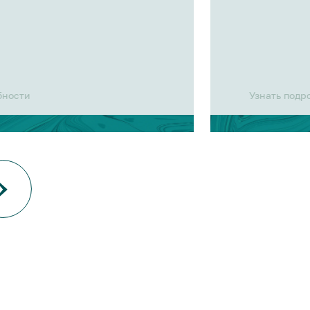
бности
Узнать подр