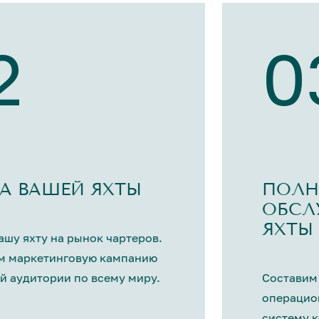
2
0
А ВАШЕЙ ЯХТЫ
ПОЛН
ОБСЛ
ЯХТЫ
шу яхту на рынок чартеров.
м маркетинговую кампанию
й аудитории по всему миру.
Составим
операцио
систему 