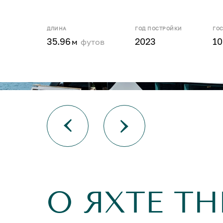
ДЛИНА
ГОД ПОСТРОЙКИ
ГО
35.96
2023
10
м
футов
О ЯХТЕ TH