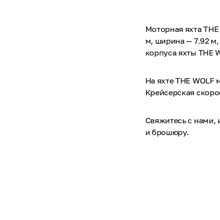
Моторная яхта THE 
м, ширина — 7.92 м
корпуса яхты THE W
На яхте THE WOLF м
Крейсерская скорос
Свяжитесь с нами,
и брошюру.