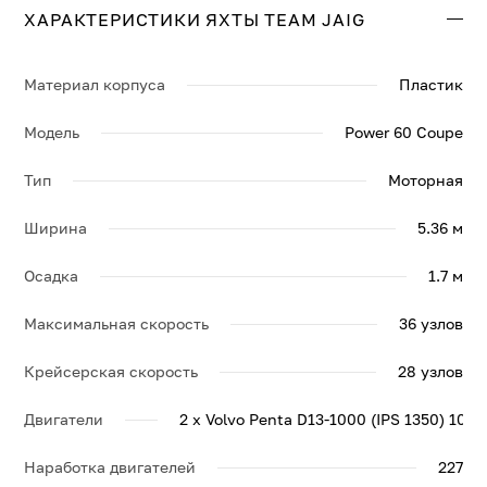
ХАРАКТЕРИСТИКИ ЯХТЫ TEAM JAIG
Свяжитесь с нами, и мы вышлем больше информации
по яхте TEAM JAIG, её спецификации и брошюру.
Материал корпуса
Пластик
Модель
Power 60 Coupe
Тип
Моторная
Ширина
5.36 м
Осадка
1.7 м
Максимальная скорость
36 узлов
Крейсерская скорость
28 узлов
Двигатели
2 x Volvo Penta D13-1000 (IPS 1350) 100
Наработка двигателей
227