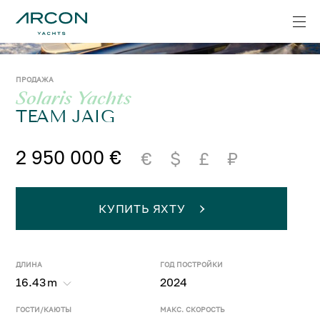
ПРОДАЖА
Solaris Yachts
TEAM JAIG
2 950 000 €
€
$
£
₽
КУПИТЬ ЯХТУ
ДЛИНА
ГОД ПОСТРОЙКИ
16.43
m
2024
ГОСТИ/КАЮТЫ
МАКС. СКОРОСТЬ