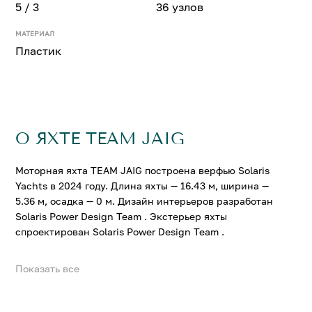
5 / 3
36 узлов
МАТЕРИАЛ
Пластик
О ЯХТЕ TEAM JAIG
Моторная яхта TEAM JAIG построена верфью Solaris
Yachts в 2024 году. Длина яхты — 16.43 м, ширина —
5.36 м, осадка — 0 м. Дизайн интерьеров разработан
Solaris Power Design Team . Экстерьер яхты
спроектирован Solaris Power Design Team .
Показать все
На яхте TEAM JAIG можно разместить до 5 гостей в 3
комфортабельных каютах. Крейсерская скорость
составляет 28 узл., максимальная — 36 узл.