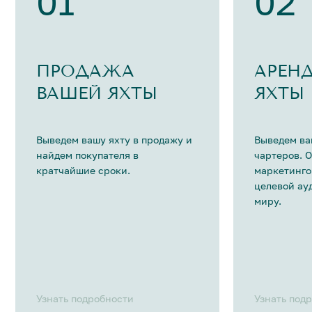
01
02
ПРОДАЖА
АРЕН
ВАШЕЙ ЯХТЫ
ЯХТЫ
Выведем вашу яхту в продажу и
Выведем ва
найдем покупателя в
чартеров. 
кратчайшие сроки.
маркетинго
целевой ау
миру.
Узнать подробности
Узнать под