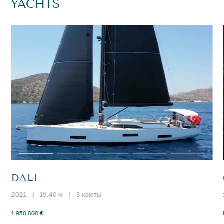
YACHTS
DALI
2021
|
19.40 м
|
3 каюты
1 950 000 €