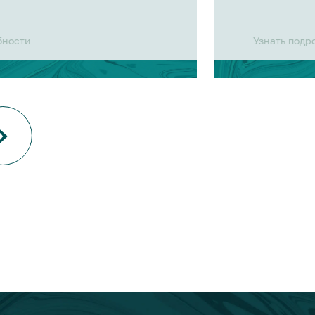
бности
Узнать подр