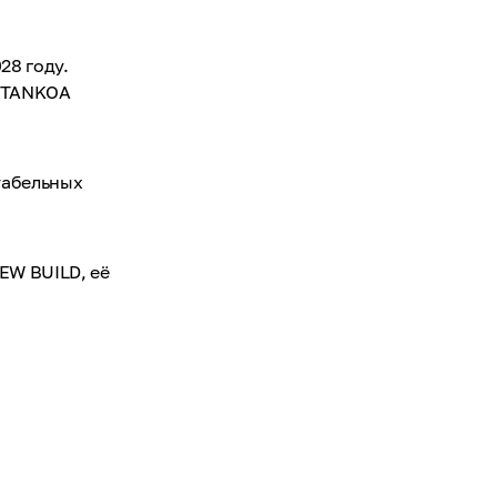
28 году.
ы TANKOA
табельных
EW BUILD, её