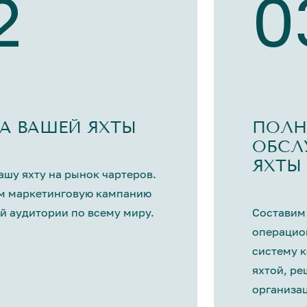
2
0
А ВАШЕЙ ЯХТЫ
ПОЛН
ОБСЛ
ЯХТЫ
шу яхту на рынок чартеров.
м маркетинговую кампанию
й аудитории по всему миру.
Составим
операцио
систему 
яхтой, р
организа