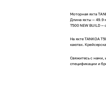
Моторная яхта TAN
Длина яхты — 49.9 
T500 NEW BUILD — с
На яхте TANKOA T5
каютах. Крейсерская
Свяжитесь с нами,
спецификации и б