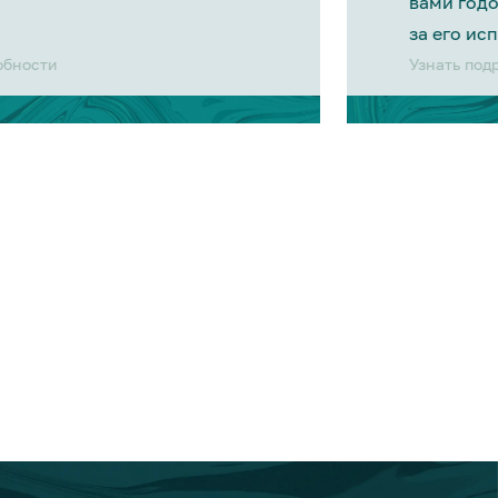
вами год
за его ис
обности
Узнать под