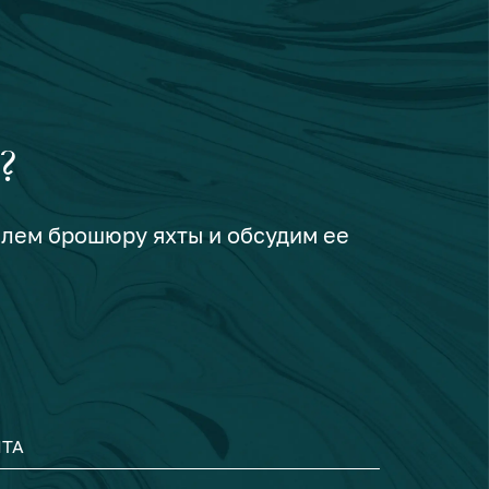
?
шлем брошюру яхты и обсудим ее
ТА