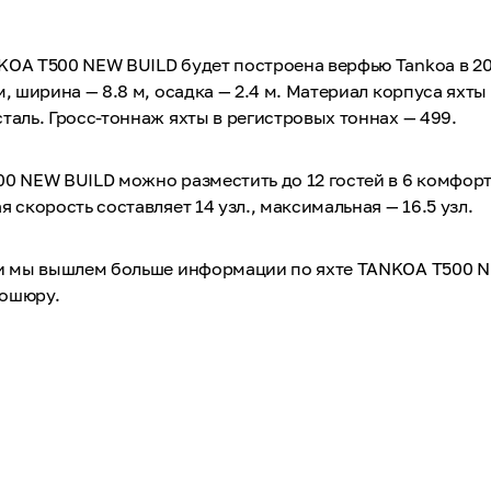
KOA T500 NEW BUILD будет построена верфью Tankoa в 20
м, ширина — 8.8 м, осадка — 2.4 м. Материал корпуса яхт
таль. Гросс-тоннаж яхты в регистровых тоннах — 499.
00 NEW BUILD можно разместить до 12 гостей в 6 комфор
 скорость составляет 14 узл., максимальная — 16.5 узл.
 и мы вышлем больше информации по яхте TANKOA T500 N
рошюру.