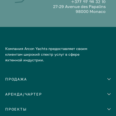
+377 97 98 32 10
27-29 Avenue des Papalins
98000 Monaco
Компания Arcon Yachts предоставляет своим
клиентам широкий спектр услуг в сфере
яхтенной индустрии.
ПРОДАЖА
АРЕНДА/ЧАРТЕР
Количество кают
Корпус
ЕВРОПА
ПРОЕКТЫ