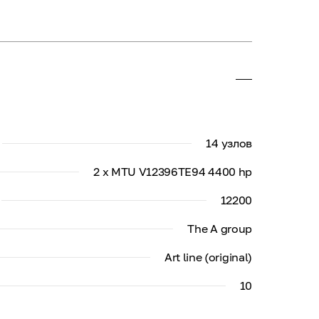
14 узлов
2 x MTU V12396TE94 4400 hp
12200
The A group
Art line (original)
10