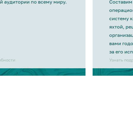
й аудитории по всему миру.
Составим
операцио
систему 
яхтой, р
организа
вами год
за его ис
обности
Узнать под