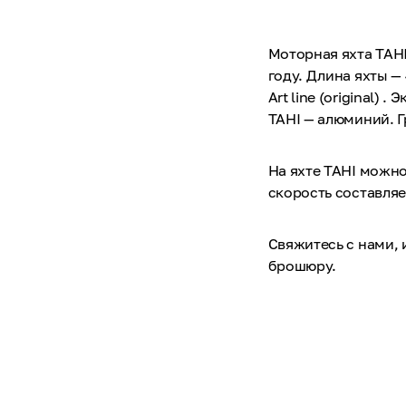
Моторная яхта TAHI
году. Длина яхты —
Art line (original)
TAHI — алюминий. Г
На яхте TAHI можно
скорость составляет
Свяжитесь с нами,
брошюру.