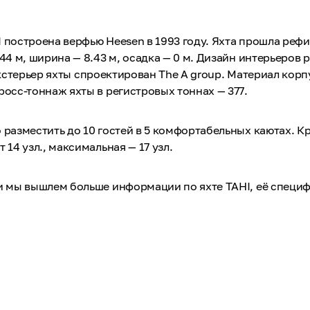
 построена верфью Heesen в 1993 году. Яхта прошла рефи
 44 м, ширина — 8.43 м, осадка — 0 м. Дизайн интерьеров 
 . Экстерьер яхты спроектирован The A group. Материал кор
росс-тоннаж яхты в регистровых тоннах — 377.
 разместить до 10 гостей в 5 комфортабельных каютах. К
 14 узл., максимальная — 17 узл.
 и мы вышлем больше информации по яхте TAHI, её специ