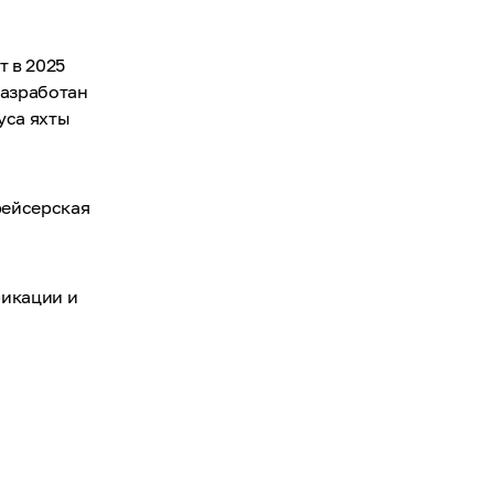
т в 2025
разработан
пуса яхты
рейсерская
фикации и