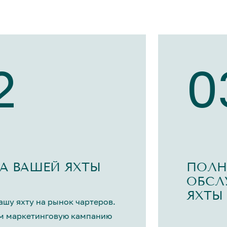
2
0
А ВАШЕЙ ЯХТЫ
ПОЛН
ОБСЛ
ЯХТЫ
шу яхту на рынок чартеров.
м маркетинговую кампанию