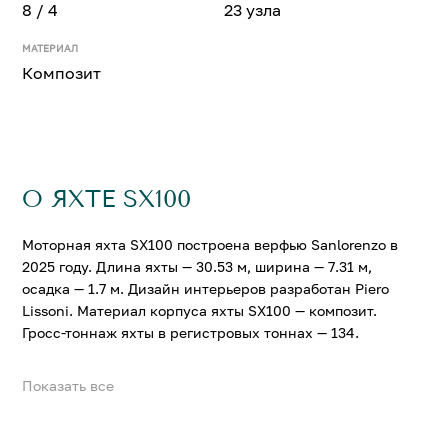
8 / 4
23 узла
МАТЕРИАЛ
Композит
О ЯХТЕ SX100
Моторная яхта SX100 построена верфью Sanlorenzo в
2025 году. Длина яхты — 30.53 м, ширина — 7.31 м,
осадка — 1.7 м. Дизайн интерьеров разработан Piero
Lissoni. Материал корпуса яхты SX100 — композит.
Гросс-тоннаж яхты в регистровых тоннах — 134.
Показать все
На яхте SX100 можно разместить до 8 гостей в 4
комфортабельных каютах. Крейсерская скорость
составляет 12 узл., максимальная — 23 узл.