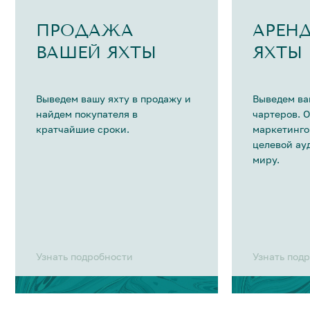
ПРОДАЖА
АРЕН
ВАШЕЙ ЯХТЫ
ЯХТЫ
Выведем вашу яхту в продажу и
Выведем ва
найдем покупателя в
чартеров. 
кратчайшие сроки.
маркетинго
целевой ау
миру.
Узнать подробности
Узнать под