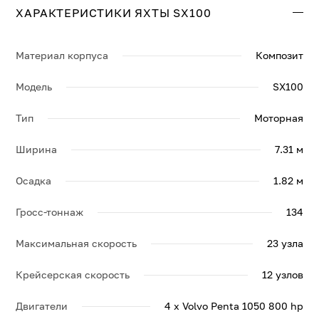
ХАРАКТЕРИСТИКИ ЯХТЫ SX100
Свяжитесь с нами, и мы вышлем больше информации
по яхте SX100, её спецификации и брошюру.
Материал корпуса
Композит
Модель
SX100
Тип
Моторная
Ширина
7.31 м
Осадка
1.82 м
Гросс-тоннаж
134
Максимальная скорость
23 узла
Крейсерская скорость
12 узлов
Двигатели
4 x Volvo Penta 1050 800 hp