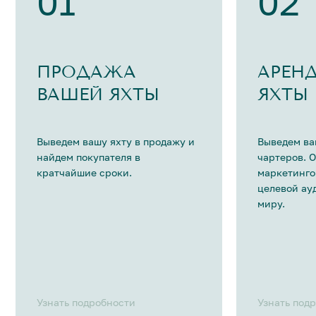
01
02
ПРОДАЖА
АРЕН
ВАШЕЙ ЯХТЫ
ЯХТЫ
Выведем вашу яхту в продажу и
Выведем ва
найдем покупателя в
чартеров. 
кратчайшие сроки.
маркетинго
целевой ау
миру.
Узнать подробности
Узнать под