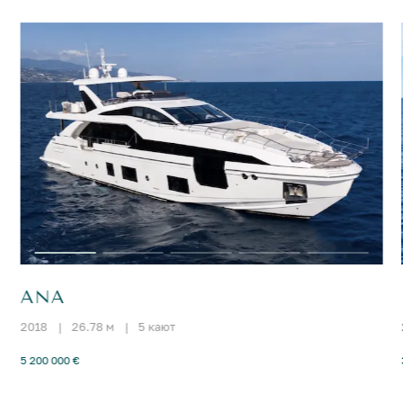
ANA
2018
|
26.78 м
|
5 кают
5 200 000 €