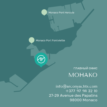
ГЛАВНЫЙ ОФИС
МОНАКО
info@arconyachts.com
+377 97 98 32 10
27-29 Avenue des Papalins
98000 Monaco