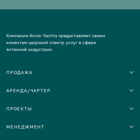
Компания Arcon Yachts предоставляет своим
клиентам широкий спектр услуг в сфере
яхтенной индустрии.
ПРОДАЖА
АРЕНДА/ЧАРТЕР
Количество кают
Корпус
ЕВРОПА
ПРОЕКТЫ
Адриатическое море
МЕНЕДЖМЕНТ
Греция
Италия