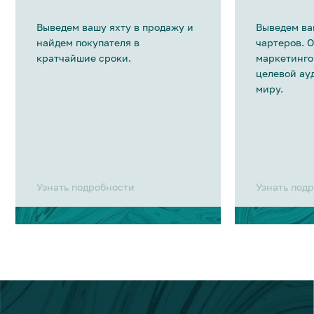
Выведем вашу яхту в продажу и
Выведем ва
найдем покупателя в
чартеров. 
кратчайшие сроки.
маркетинго
целевой ау
миру.
Узнать подробности
Узнать под