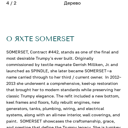
4 / 2
Дерево
О ЯХТЕ SOMERSET
SOMERSET, Contract #442, stands as one of the final and
most desirable Trumpy's ever built. Originally
commissioned by textile magnate Gerrish Milliken, Jr. and
launched as SPINDLE, she later became SOMERSET—a
name carried through to her third / current owner. In 2012–
2013 she underwent a comprehensive, keel-up restoration
that brought her to modern standards while preserving her
classic Trumpy elegance. The refit included a new bottom,
keel frames and floors, fully rebuilt engines, new
generators, tanks, plumbing, wiring, and electrical
systems, along with an all-new interior, wall coverings, and
paint. SOMERSET showcases the craftsmanship, grace,
and prestige that define the Trumpy legacy. She is turnkey,