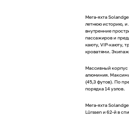
Мега-яхта Solandge
летнюю историю, и
внутренние простр
пассажиров и предл
каюту, VIP-каюту, 
кроватями. Экипаж 
Массивный корпус 
алюминия. Максимал
(45,3 футов). По п
порядка 14 узлов.
Мега-яхта Solandge
Lürssen и 62-й в с