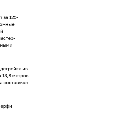
 за 125-
ромные
ий
мастер-
льными
адстройка из
а 13,8 метров
а составляет
 верфи