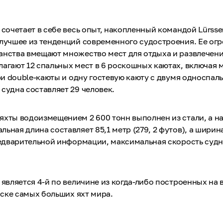
 сочетает в себе весь опыт, накопленный командой Lürssen
 лучшее из тенденций современного судостроения. Ее ог
анства вмещают множество мест для отдыха и развлечен
агают 12 спальных мест в 6 роскошных каютах, включая 
три double-каюты и одну гостевую каюту с двумя односпа
судна составляет 29 человек.
яхты водоизмещением 2 600 тонн выполнен из стали, а н
ьная длина составляет 85,1 метр (279, 2 футов), а ширин
редварительной информации, максимальная скорость судн
 является 4-й по величине из когда-либо построенных на
писке самых больших яхт мира.