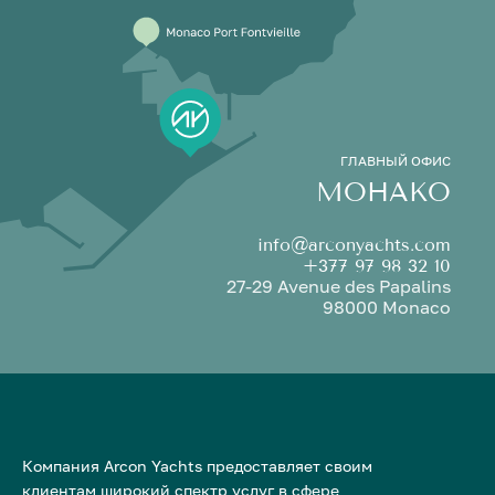
ГЛАВНЫЙ ОФИС
МОНАКО
info@arconyachts.com
+377 97 98 32 10
27-29 Avenue des Papalins
98000 Monaco
Компания Arcon Yachts предоставляет своим
клиентам широкий спектр услуг в сфере