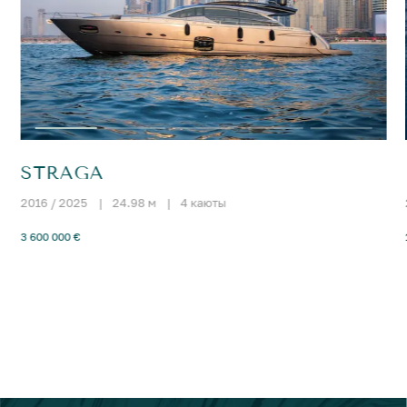
STRAGA
2016 / 2025
|
24.98 м
|
4 каюты
3 600 000 €