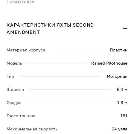
Показать все
На яхте SECOND AMENDMENT можно разместить до 8
гостей в 4 комфортабельных каютах. Крейсерская
скорость составляет 21 узл., максимальная — 24 узл.
ХАРАКТЕРИСТИКИ ЯХТЫ SECOND
Свяжитесь с нами, и мы вышлем больше информации
AMENDMENT
по яхте SECOND AMENDMENT, её спецификации и
брошюру.
Материал корпуса
Пластик
Модель
Raised Pilothouse
Тип
Моторная
Ширина
6.4 м
Осадка
1.8 м
Гросс-тоннаж
181
Максимальная скорость
24 узла