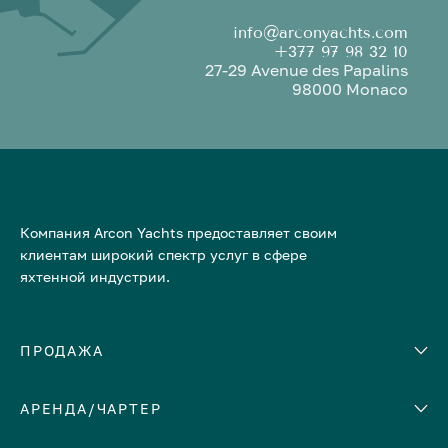
info@arconyachts.com
+377 97 98 32 10
27-29 Avenue des Papalins
98000 Monaco
Компания Arcon Yachts предоставляет своим
клиентам широкий спектр услуг в сфере
яхтенной индустрии.
ПРОДАЖА
АРЕНДА/ЧАРТЕР
Количество кают
Корпус