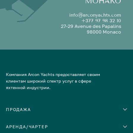
МОНАКО
info@arconyachts.com
+377 97 98 32 10
27-29 Avenue des Papalins
98000 Monaco
Компания Arcon Yachts предоставляет своим
клиентам широкий спектр услуг в сфере
яхтенной индустрии.
ПРОДАЖА
АРЕНДА/ЧАРТЕР
Количество кают
Корпус