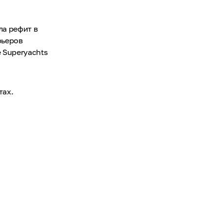
ла рефит в
рьеров
e Superyachts
тах.