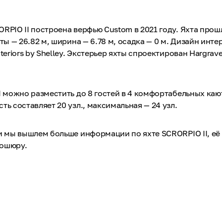
RPIO II построена верфью Custom в 2021 году. Яхта прош
ты — 26.82 м, ширина — 6.78 м, осадка — 0 м. Дизайн инте
teriors by Shelley. Экстерьер яхты спроектирован Hargrav
I можно разместить до 8 гостей в 4 комфортабельных каю
ть составляет 20 узл., максимальная — 24 узл.
и мы вышлем больше информации по яхте SCRORPIO II, её
рошюру.