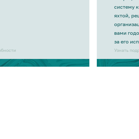
систему 
яхтой, р
организа
вами год
за его ис
обности
Узнать под