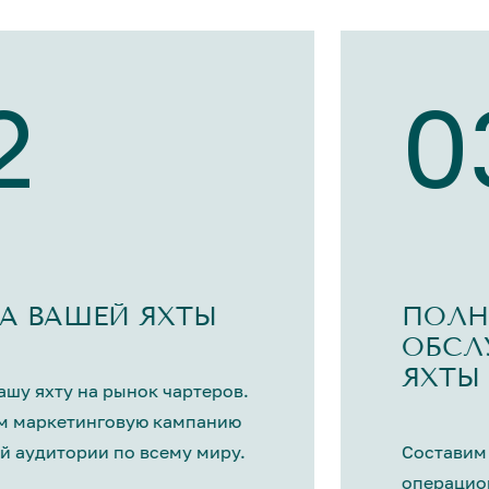
2
0
А ВАШЕЙ ЯХТЫ
ПОЛН
ОБСЛ
ЯХТЫ
шу яхту на рынок чартеров.
м маркетинговую кампанию
й аудитории по всему миру.
Составим
операцио