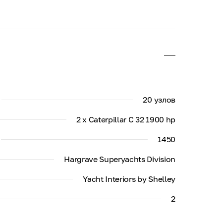
20 узлов
2 x Caterpillar C 32 1900 hp
1450
Hargrave Superyachts Division
Yacht Interiors by Shelley
2