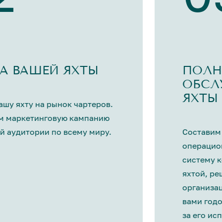
А ВАШЕЙ ЯХТЫ
ПОЛН
ОБСЛ
ЯХТЫ
шу яхту на рынок чартеров.
м маркетинговую кампанию
й аудитории по всему миру.
Составим
операцио
систему 
яхтой, р
организа
вами год
за его ис