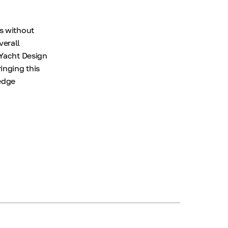
es without
verall
 Yacht Design
inging this
edge