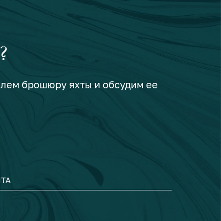
?
шлем брошюру яхты и обсудим ее
ТА