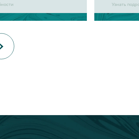
бности
Узнать подр