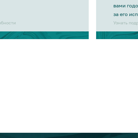
вами год
за его ис
обности
Узнать под