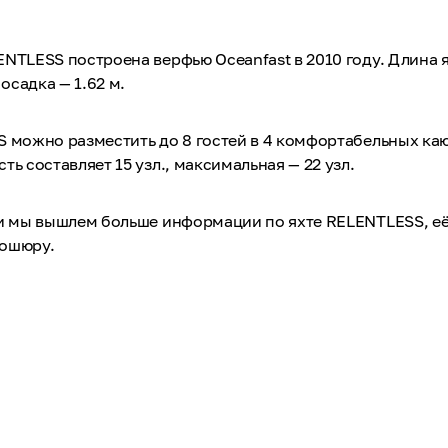
NTLESS построена верфью Oceanfast в 2010 году. Длина я
 осадка — 1.62 м.
 можно разместить до 8 гостей в 4 комфортабельных каю
ть составляет 15 узл., максимальная — 22 узл.
 и мы вышлем больше информации по яхте RELENTLESS, е
рошюру.