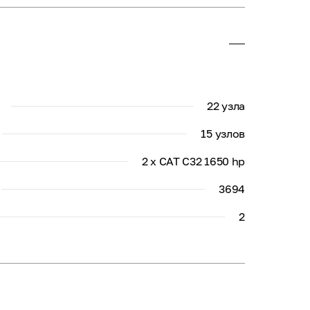
22 узла
15 узлов
2 x CAT C32 1650 hp
3694
2