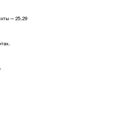
хты — 25.29
тах.
ё