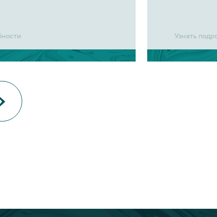
бности
Узнать подр