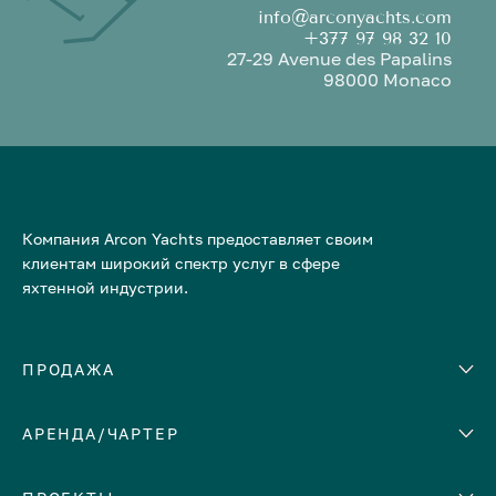
info@arconyachts.com
+377 97 98 32 10
27-29 Avenue des Papalins
98000 Monaco
Компания Arcon Yachts предоставляет своим
клиентам широкий спектр услуг в сфере
яхтенной индустрии.
ПРОДАЖА
АРЕНДА/ЧАРТЕР
Количество кают
Корпус
ЕВРОПА