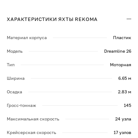
комфортабельных каютах. Крейсерская скорость
составляет 17 узл., максимальная — 24 узл.
ХАРАКТЕРИСТИКИ ЯХТЫ REKOMA
Свяжитесь с нами, и мы вышлем больше информации
по яхте REKOMA, её спецификации и брошюру.
Материал корпуса
Пластик
Модель
Dreamline 26
Тип
Моторная
Ширина
6.65 м
Осадка
2.83 м
Гросс-тоннаж
145
Максимальная скорость
24 узла
Крейсерская скорость
17 узлов