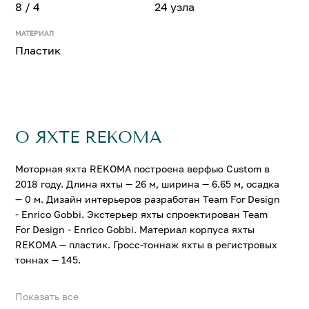
8 / 4
24 узла
МАТЕРИАЛ
Пластик
О ЯХТЕ REKOMA
Моторная яхта REKOMA построена верфью Custom в
2018 году. Длина яхты — 26 м, ширина — 6.65 м, осадка
— 0 м. Дизайн интерьеров разработан Team For Design
- Enrico Gobbi. Экстерьер яхты спроектирован Team
For Design - Enrico Gobbi. Материал корпуса яхты
REKOMA — пластик. Гросс-тоннаж яхты в регистровых
тоннах — 145.
Показать все
На яхте REKOMA можно разместить до 8 гостей в 4