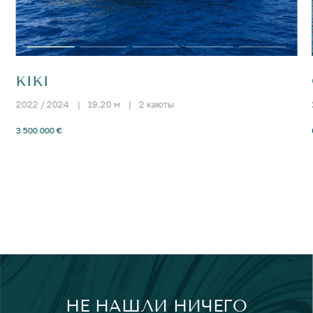
KIKI
2022 / 2024
|
19.20 м
|
2 каюты
3 500 000 €
НЕ НАШЛИ НИЧЕГО