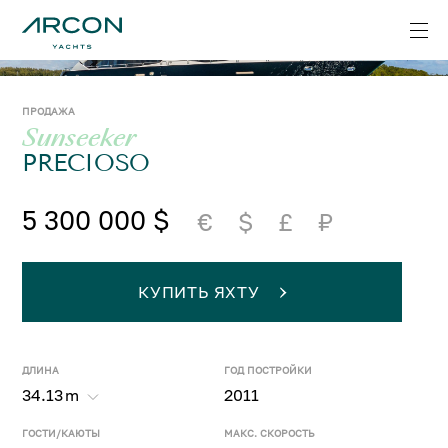
ПРОДАЖА
Sunseeker
PRECIOSO
5 300 000 $
€
$
£
₽
КУПИТЬ ЯХТУ
ДЛИНА
ГОД ПОСТРОЙКИ
34.13
m
2011
ГОСТИ/КАЮТЫ
МАКС. СКОРОСТЬ