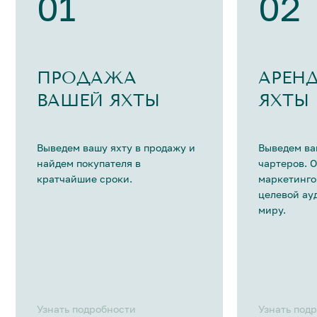
01
02
ПРОДАЖА
АРЕН
ВАШЕЙ ЯХТЫ
ЯХТЫ
Выведем вашу яхту в продажу и
Выведем ва
найдем покупателя в
чартеров. 
кратчайшие сроки.
маркетинго
целевой ау
миру.
Узнать подробности
Узнать под