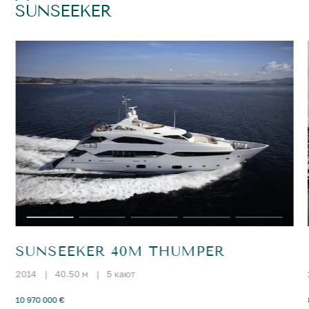
SUNSEEKER
SUNSEEKER 40M THUMPER
2014
|
40.50 м
|
5 кают
10 970 000 €