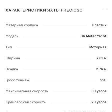
составляет 20 узл., максимальная — 30 узл. PRECIOSO
оснащена двигателями 2 x MTU MTU 16V2000CR.
ХАРАКТЕРИСТИКИ ЯХТЫ PRECIOSO
Свяжитесь с нами, и мы вышлем больше информации
по яхте PRECIOSO, её спецификации и брошюру.
Материал корпуса
Пластик
Модель
34 Meter Yacht
Тип
Моторная
Ширина
7.31 м
Осадка
2.74 м
Гросс-тоннаж
220
Максимальная скорость
30 узлов
Крейсерская скорость
20 узлов