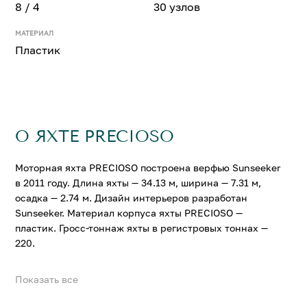
8 / 4
30 узлов
МАТЕРИАЛ
Пластик
О ЯХТЕ PRECIOSO
Моторная яхта PRECIOSO построена верфью Sunseeker
в 2011 году. Длина яхты — 34.13 м, ширина — 7.31 м,
осадка — 2.74 м. Дизайн интерьеров разработан
Sunseeker. Материал корпуса яхты PRECIOSO —
пластик. Гросс-тоннаж яхты в регистровых тоннах —
220.
Показать все
На яхте PRECIOSO можно разместить до 8 гостей в 4
комфортабельных каютах. Крейсерская скорость