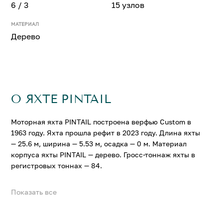
6 / 3
15 узлов
МАТЕРИАЛ
Дерево
О ЯХТЕ PINTAIL
Моторная яхта PINTAIL построена верфью Custom в
1963 году. Яхта прошла рефит в 2023 году. Длина яхты
— 25.6 м, ширина — 5.53 м, осадка — 0 м. Материал
корпуса яхты PINTAIL — дерево. Гросс-тоннаж яхты в
регистровых тоннах — 84.
Показать все
На яхте PINTAIL можно разместить до 6 гостей в 3
комфортабельных каютах. Крейсерская скорость
составляет 12 узл., максимальная — 15 узл.