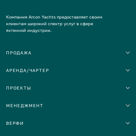
Компания Arcon Yachts предоставляет своим
клиентам широкий спектр услуг в сфере
яхтенной индустрии.
ПРОДАЖА
АРЕНДА/ЧАРТЕР
Количество кают
Корпус
ЕВРОПА
ПРОЕКТЫ
Адриатическое море
МЕНЕДЖМЕНТ
Греция
Италия
Помощь с продажей яхты
ВЕРФИ
Испания
Сдать яхту в аренду
Кипр