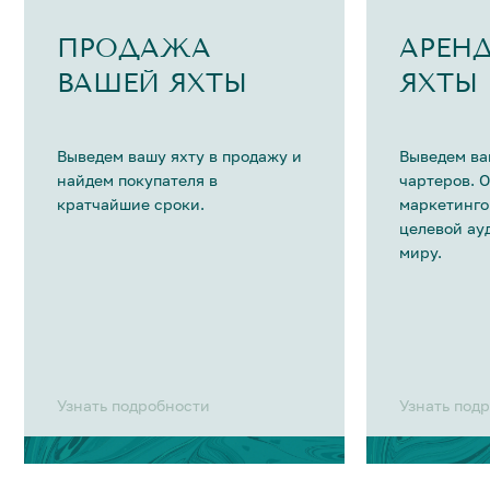
ПРОДАЖА
АРЕН
ВАШЕЙ ЯХТЫ
ЯХТЫ
Выведем вашу яхту в продажу и
Выведем ва
найдем покупателя в
чартеров. 
кратчайшие сроки.
маркетинго
целевой ау
миру.
Узнать подробности
Узнать под