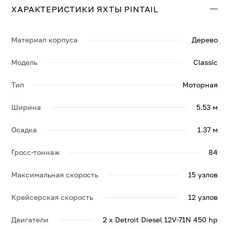
ХАРАКТЕРИСТИКИ ЯХТЫ PINTAIL
Свяжитесь с нами, и мы вышлем больше информации
по яхте PINTAIL, её спецификации и брошюру.
Материал корпуса
Дерево
Модель
Classic
Тип
Моторная
Ширина
5.53 м
Осадка
1.37 м
Гросс-тоннаж
84
Максимальная скорость
15 узлов
Крейсерская скорость
12 узлов
Двигатели
2 x Detroit Diesel 12V-71N 450 hp