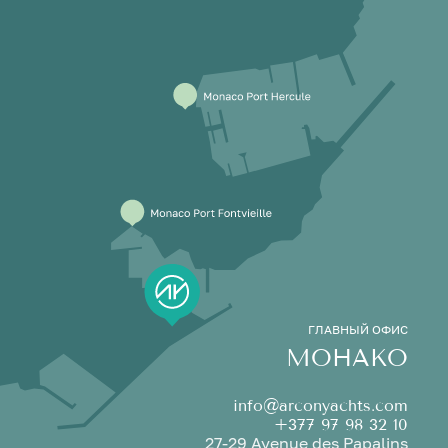
ГЛАВНЫЙ ОФИС
МОНАКО
info@arconyachts.com
+377 97 98 32 10
27-29 Avenue des Papalins