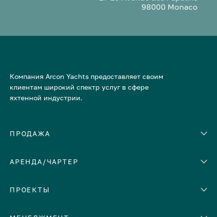
98000 Monaco
Компания Arcon Yachts предоставляет своим
клиентам широкий спектр услуг в сфере
яхтенной индустрии.
ПРОДАЖА
АРЕНДА/ЧАРТЕР
Количество кают
Корпус
ЕВРОПА
ПРОЕКТЫ
Адриатическое море