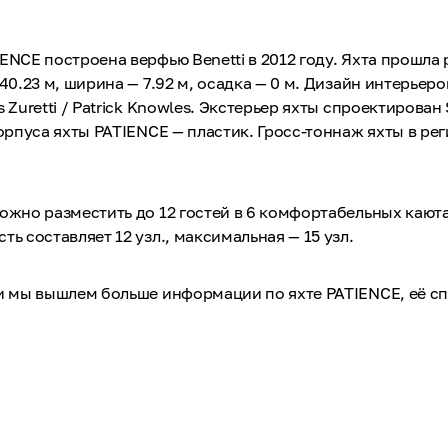
ENCE построена верфью Benetti в 2012 году. Яхта прошла 
40.23 м, ширина — 7.92 м, осадка — 0 м. Дизайн интерьеро
 Zuretti / Patrick Knowles. Экстерьер яхты спроектирован 
корпуса яхты PATIENCE — пластик. Гросс-тоннаж яхты в ре
ожно разместить до 12 гостей в 6 комфортабельных каюта
ть составляет 12 узл., максимальная — 15 узл.
 и мы вышлем больше информации по яхте PATIENCE, её 