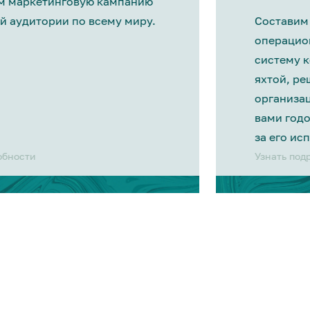
м маркетинговую кампанию
й аудитории по всему миру.
Составим
операцио
систему 
яхтой, р
организа
вами год
за его ис
обности
Узнать под